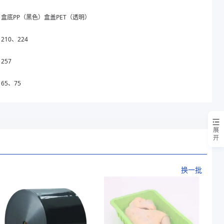
盒底PP（黑色）盒盖PET（透明）
210、224
257
65、75
展
开
换一批