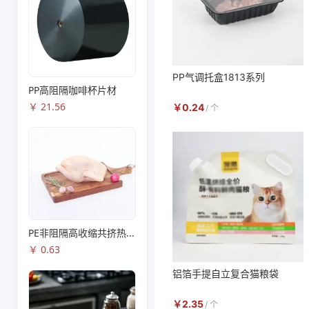
PP气调托盒1813系列
PP高阻隔咖啡杯片材
￥
21.56
￥
0.24
/
个
PE非阻隔高收缩共挤热收缩膜S83
￥
0.63
铝箔手提自立复合猫粮袋
￥
2.35
/
个