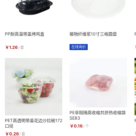
PP耐高温带盖烤鸡盒
植物纤维浆10寸三格圆盘
￥
1.26
在线询价
/
套
PE非阻隔高收缩共挤热收缩袋
SE83
PET高透明带盖花边沙拉碗172
￥
0.16
口径
/
个
￥
0.26
/
套