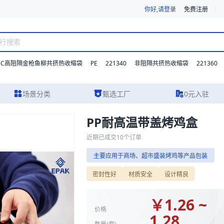
你好,请登录
免费注册
DC高阻隔金枪鱼柳共挤热收缩袋
PE
221340
221360
非阻隔共挤热收缩袋
场景分类
甄选工厂
0元入驻
PP耐高温带盖烤鸡盒
参数、实物图片及报价参考，主要应用于商场、超市盛装烤鸡等产品包装。
近期已成交
10
个订单
主要应用于商场、超市盛装烤鸡等产品包装
密封性好
材质安全
设计精良
￥
1.26 ~
价格
1.28
数量(
套
)