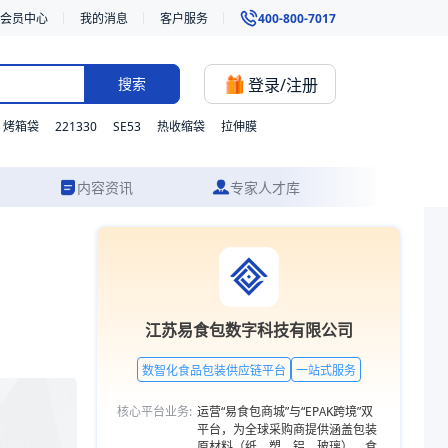
会员中心
我的消息
客户服务
400-800-7017
登录/注册
搜索
221330
SE53
烤箱袋
热收缩袋
拉伸膜
内容资讯
专家人才库
我们支持材质、型号与功能的灵活定制，并提供从方案设计到成品交付的一
江苏易食包数字科技有限公司
数智化食品包装供应链平台
一站式服务
核心平台业务:
运营“易食包商城”与“EPAK跨境”双
平台，为全球采购商提供涵盖包装
原材料（纸、塑、铝、玻璃）、食