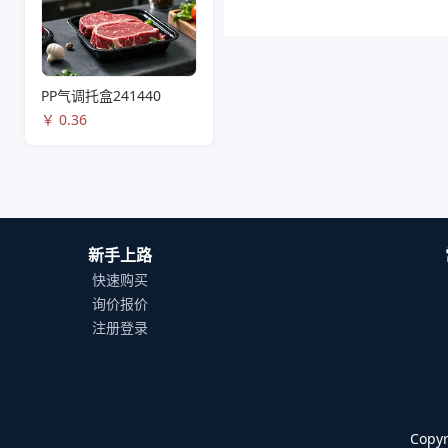
PP气调托盒241440
￥
0.36
新手上路
快速购买
询价报价
注册登录
Cop