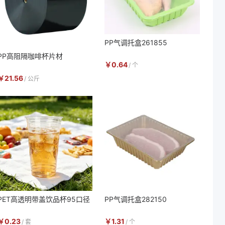
PP气调托盒261855
PP高阻隔咖啡杯片材
￥
0.64
/
个
￥
21.56
/
公斤
PET高透明带盖饮品杯95口径
PP气调托盒282150
￥
0.23
￥
1.31
/
套
/
个