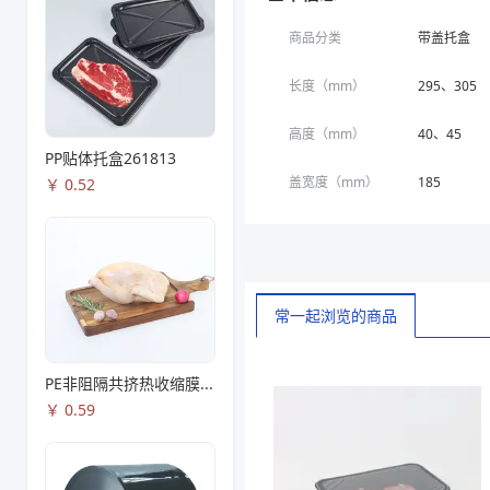
商品分类
带盖托盒
长度（mm）
295、305
高度（mm）
40、45
PP贴体托盒261813
盖宽度（mm）
185
￥
0.52
常一起浏览的商品
PE非阻隔共挤热收缩膜S53
￥
0.59