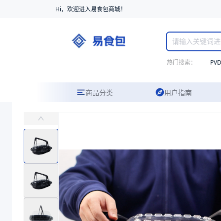
Hi，欢迎进入易食包商城！
热门搜索：
PV
商品分类
用户指南
PP耐高温带盖烤鸡盒
主要应用于商场、超市盛装烤鸡等产品包装
易食包（EPAK）专注于PP耐高温带盖烤鸡盒包装，提供详尽的规格
产品卖点：
密封性好、材质安全、设计精良
应用场景：
主要应用于商场、超市盛装烤鸡等产品包装
价格：
￥1.26 ~ ￥1.28
商品参数
商品分类
带盖托盒