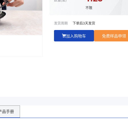
不限
发货周期
下单后
3
天发货
加入购物车
免费样品申领
7*185*75
产品手册