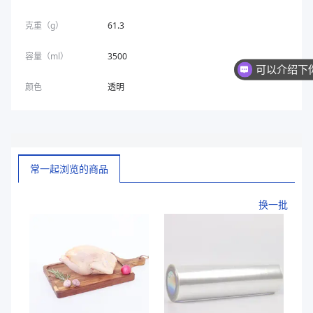
克重（g）
61.3
容量（ml）
3500
你们是
颜色
透明
常一起浏览的商品
换一批