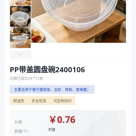
主要材质
PP
袋
直径（mm）
240
拉伸膜
高度（mm）
106
克重（g）
61.3
容量（ml）
3500
颜色
透明
产品特性
支持定制
主要材质
PP
直径（mm）
240
PP带盖圆盘碗2400106
高度（mm）
106
近期已成交
29
个订单
克重（g）
61.3
主要适用于餐厅酸菜鱼、龙虾、烤鱼、香辣蟹；
容量（ml）
3500
颜色
透明
耐温性
安全性高
可定制刻印
商品图片
￥
0.76
价格
不限
数量(
个
)