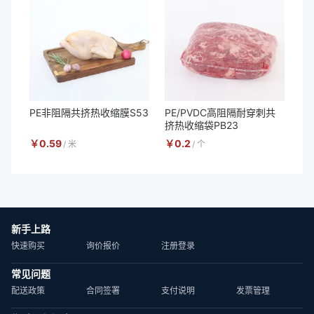
PE非阻隔共挤热收缩膜S53
PE/PVDC高阻隔耐穿刺共
挤热收缩袋PB23
￥
0.59
￥
0.2
/
米
/
个
新手上路
快速购买
询价报价
注册登录
常见问题
配送政策
合同签署
支付说明
发票管理