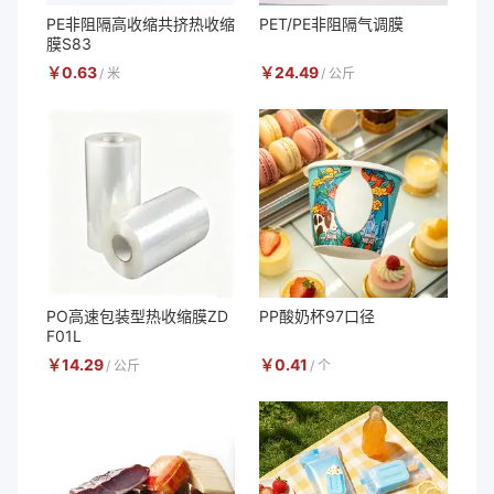
PE非阻隔高收缩共挤热收缩
PET/PE非阻隔气调膜
膜S83
￥
0.63
￥
24.49
/
米
/
公斤
PO高速包装型热收缩膜ZD
PP酸奶杯97口径
F01L
￥
14.29
￥
0.41
/
公斤
/
个