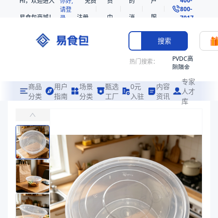
Hi，欢迎进入
你好,
免费
员
的
户
800-
请登
易食包商城！
注册
中
消
服
录
7017
心
息
务
搜索
PVDC高
热门搜索：
阻隔金
枪鱼柳
专家
共挤热
商品
用户
场景
甄选
0元
内容
人才
收缩袋
分类
指南
分类
工厂
入驻
资讯
库
PP带盖圆盘碗2400106
PE
主要适用于餐厅酸菜鱼、龙虾、烤鱼、香辣蟹；
221340
非阻隔
易食包（EPAK）专注于PP带盖圆盘碗2400106包装，提供详尽
共挤热
产品卖点：
耐温性、安全性高、可定制刻印
收缩袋
221360
应用场景：
主要适用于餐厅酸菜鱼、龙虾、烤鱼、香辣蟹；
221330
价格：
￥0.76
烤箱袋
商品参数
SE53
商品分类
打包碗
热收缩