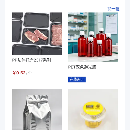
换一批
PP贴体托盒2317系列
PET深色避光瓶
￥
0.52
/
个
在线询价