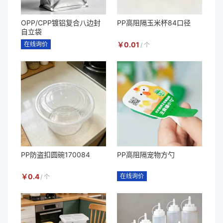
OPP/CPP镀铝复合八边封
PP高阻隔玉米杯84口径
自立袋
在线询价
￥
0.01
/
个
PP防盗扣圆碗170084
PP高阻隔宠物方勺
￥
0.4
在线询价
/
个