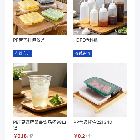
PP带盖打包餐盒
HDPE塑料瓶
在线询价
在线询价
PET高透明带盖饮品杯98口
PP气调托盒221340
径
￥
0.18
￥
0.2
/
套
/
个