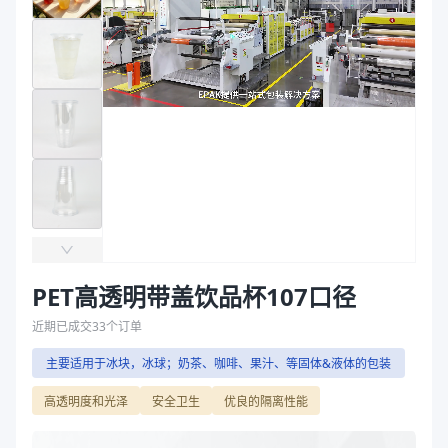
主要材质
PET
袋
直径（mm）
107
拉伸膜
高度（mm）
176.3
克重（g）
21
容量（oz）
32
颜色
透明
盖名称
平盖、拱盖
盖克重（g）
3.2、5.5
主要材质
PET
直径（mm）
107
高度（mm）
176.3
PET高透明带盖饮品杯107口径
克重（g）
21
容量（oz）
32
近期已成交
33
个订单
颜色
透明
主要适用于冰块，冰球；奶茶、咖啡、果汁、等固体&液体的包装
盖名称
拱盖、平盖
高透明度和光泽
安全卫生
优良的隔离性能
盖克重（g）
3.2、5.5
商品图片