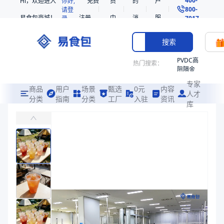
Hi，欢迎进入
你好,
免费
员
的
户
800-
请登
易食包商城！
注册
中
消
服
录
7017
心
息
务
搜索
PVDC高
热门搜索：
阻隔金
枪鱼柳
专家
共挤热
商品
用户
场景
甄选
0元
内容
人才
收缩袋
分类
指南
分类
工厂
入驻
资讯
库
PET高透明带盖饮品杯107口径
PE
主要适用于冰块，冰球；奶茶、咖啡、果汁、等固体&液体的包装
221340
非阻隔
易食包（EPAK）专注于PET高透明带盖饮品杯107口径包装，提供
共挤热
产品卖点：
高透明度和光泽、安全卫生、优良的隔离性能
收缩袋
221360
应用场景：
主要适用于冰块，冰球；奶茶、咖啡、果汁、等固体&液体的
烤箱袋
价格：
￥0.35 ~ ￥0.38
221330
商品参数
SE53
商品分类
饮品杯
热收缩