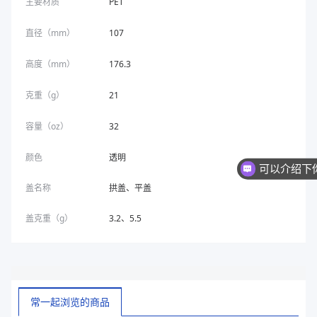
主要材质
PET
直径（mm）
107
高度（mm）
176.3
克重（g）
21
容量（oz）
32
颜色
透明
盖名称
拱盖、平盖
盖克重（g）
3.2、5.5
常一起浏览的商品