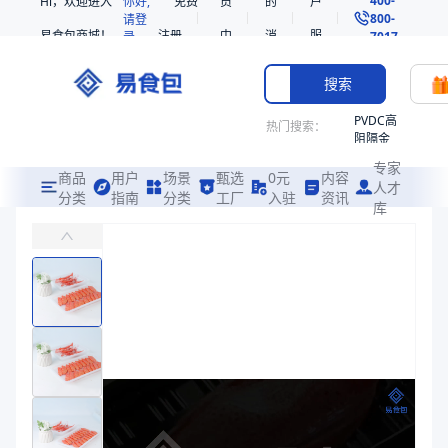
Hi，欢迎进入
你好,
免费
员
的
户
800-
请登
易食包商城！
注册
中
消
服
录
7017
心
息
务
搜索
PVDC高
热门搜索：
阻隔金
枪鱼柳
专家
共挤热
商品
用户
场景
甄选
0元
内容
人才
收缩袋
分类
指南
分类
工厂
入驻
资讯
库
PP贴体托盒3820
PE
主要用于整鱼等肉类或者水产品的贴体包装
221340
非阻隔
易食包（EPAK）专注于PP贴体托盒3820包装，提供详尽的规格参
共挤热
产品卖点：
耐冷冻、韧性、环保性
收缩袋
221360
应用场景：
主要用于整鱼等肉类或者水产品的贴体包装
烤箱袋
价格：
￥0.85 ~ ￥0.98
221330
商品参数
SE53
商品分类
贴体托盒
热收缩