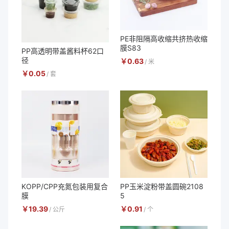
PE非阻隔高收缩共挤热收缩
膜S83
PP高透明带盖酱料杯62口
径
￥
0.63
/
米
￥
0.05
/
套
KOPP/CPP充氮包装用复合
PP玉米淀粉带盖圆碗2108
膜
5
￥
19.39
￥
0.91
/
公斤
/
个