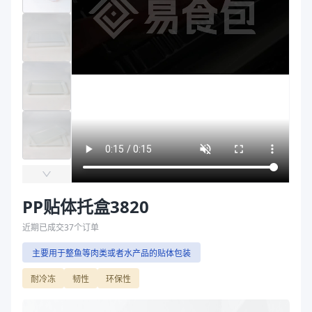
主要材质
PP、PE
袋
长度（mm）
380
拉伸膜
宽度（mm）
200
高度（mm）
30、20
克重（g）
52、60
主要材质
PP、PE
长度（mm）
380
宽度（mm）
200
高度（mm）
20、30
克重（g）
52、60
商品图片
PP贴体托盒3820
近期已成交
37
个订单
主要用于整鱼等肉类或者水产品的贴体包装
耐冷冻
韧性
环保性