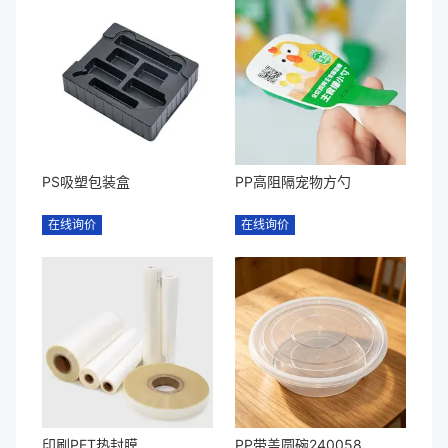
PS吸塑包装盒
PP高阻隔宠物方勺
在线询价
在线询价
印刷PET热封膜
PP带盖圆碗240058