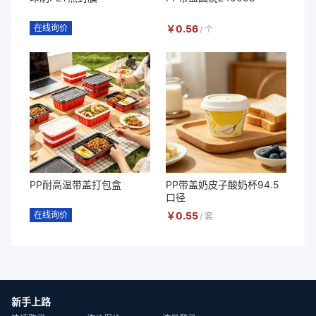
在线询价
￥
0.56
/
个
PP耐高温带盖打包盒
PP带盖奶皮子酸奶杯94.5
口径
在线询价
￥
0.55
/
套
新手上路