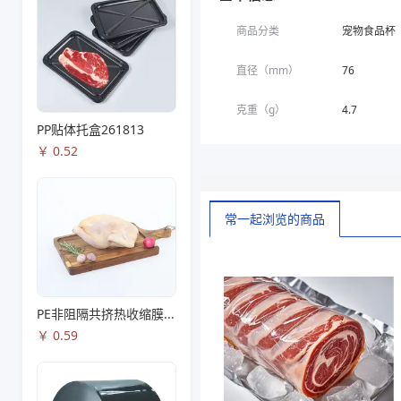
商品分类
宠物食品杯
直径（mm）
76
克重（g）
4.7
PP贴体托盒261813
￥
0.52
常一起浏览的商品
PE非阻隔共挤热收缩膜S53
￥
0.59