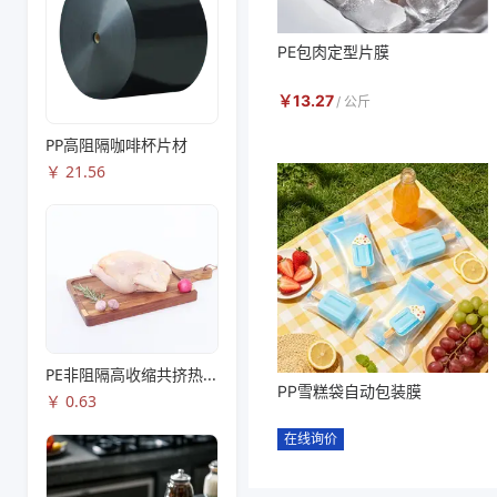
PE包肉定型片膜
￥
13.27
/
公斤
PP高阻隔咖啡杯片材
￥
21.56
PE非阻隔高收缩共挤热收缩膜S83
PP雪糕袋自动包装膜
￥
0.63
在线询价