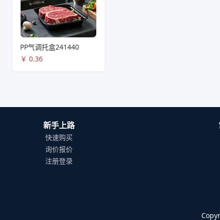
PP气调托盒241440
￥
0.36
新手上路
快速购买
询价报价
注册登录
Cop