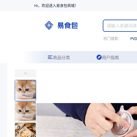
Hi，欢迎进入易食包商城！
热门搜索：
PV
商品分类
用户指南
PP高阻隔宠物杯070023
主要应用于宠物食品包装
易食包（EPAK）专注于PP高阻隔宠物杯070023包装，提供详尽
产品卖点：
高阻隔性、121℃高温蒸煮、材质安全
应用场景：
主要应用于宠物食品包装
价格：
￥0.21 ~ ￥0.24
商品参数
商品分类
宠物食品杯