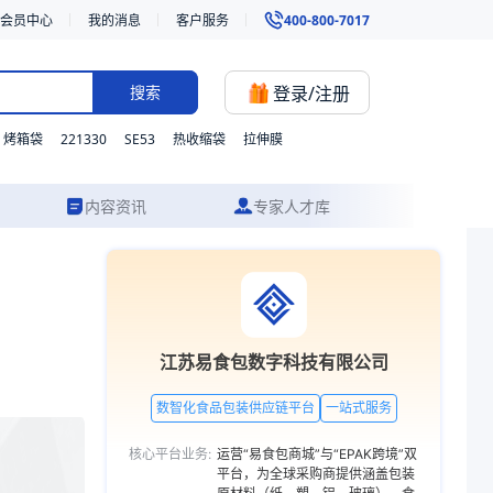
会员中心
我的消息
客户服务
400-800-7017
登录/注册
搜索
221330
SE53
烤箱袋
热收缩袋
拉伸膜
内容资讯
专家人才库
质、型号与功能的灵活定制，并提供从方案设计到成品交付的一站式食品包装
限公司
江苏易食包数字科技有限公司
工厂
数智化食品包装供应链平台
一站式服务
贴标容器，注塑
核心平台业务:
运营“易食包商城”与“EPAK跨境”双
主营
平台，为全球采购商提供涵盖包装