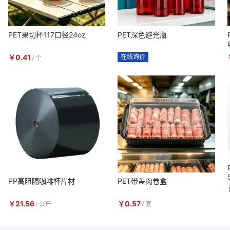
PET果切杯117口径24oz
PET深色避光瓶
￥
0.41
在线询价
/
个
PP高阻隔咖啡杯片材
PET带盖肉卷盒
￥
21.56
￥
0.57
/
公斤
/
套