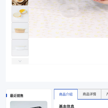
主要材质
EVOH、PP
直径（mm）
76
高度（mm）
22、23
克重（g）
4.7
颜色
透明、白色
材质
EVOH/PP
克重 g
4.7
规格尺寸 mm
76*23、76
型号
TJ076023A
主要材质
EVOH、PP
直径（mm）
76
高度（mm）
23
克重（g）
4.7
颜色
白色、透明
商品图片
商品详情
商品介绍
最近销售
基本信息