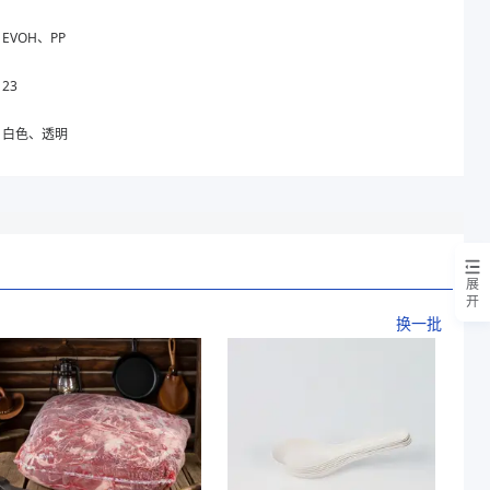
EVOH、PP
23
白色、透明
展
开
换一批