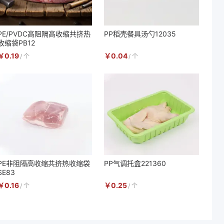
PE/PVDC高阻隔高收缩共挤热
PP稻壳餐具汤勺12035
收缩袋PB12
￥
0.19
￥
0.04
/
个
/
个
PE非阻隔高收缩共挤热收缩袋
PP气调托盒221360
SE83
￥
0.16
￥
0.25
/
个
/
个