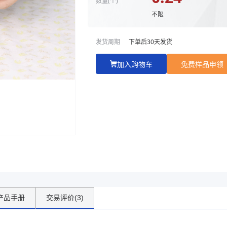
数量(
个
)
优势工艺:
行业多年经验，服务食
不限
量稳定及系统管理能力
发货周期
下单后
30
天发货
加入购物车
免费样品申领
商家主页
产品手册
交易评价(3)