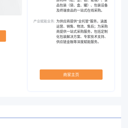
原材料（纸、塑、铝、玻璃）、食
品包装（袋、盒、罐）、包装设备
品头部品牌的质
优势
及终端食品的一站式在线采购。
产业赋能业务:
为供应商提供“全托管”服务，涵盖
运营、销售、物流、售后；为采购
商提供一站式采购服务，包括定制
化包装解决方案、专家技术支持、
供应链金融等深度赋能服务。
商家主页