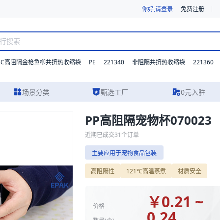
你好,请登录
免费注册
DC高阻隔金枪鱼柳共挤热收缩袋
PE
221340
221360
非阻隔共挤热收缩袋
场景分类
甄选工厂
0元入驻
PP高阻隔宠物杯070023
的规格参数、实物图片及报价参考，主要应用于宠物食品包装。我们支持材
近期已成交
31
个订单
主要应用于宠物食品包装
江西新财鑫科技有
高阻隔性
121℃高温蒸煮
材质安全
食品头部供应商
自动化
￥
0.21 ~
主营业务:
高阻隔容器，注塑模内
价格
0.24
吸管吸嘴