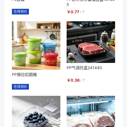
5
在线询价
￥
0.77
/
个
PP气调托盒241440
PP撕拉扣圆桶
￥
0.36
/
个
在线询价