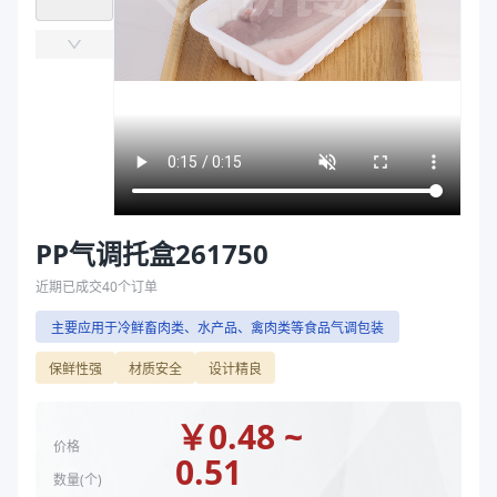
主要材质
PP/PE、PP、PE
袋
长度（mm）
260
拉伸膜
宽度（mm）
178
高度（mm）
50
克重（g）
38、34
颜色
白色、唐顺兴金、乳白色
吸水垫
无吸水垫、棉质吸水垫160*80（客供）、颗粒吸水垫1
补充说明
TJ261750A
克重 g
34、38
PP气调托盒261750
规格尺寸 mm
260*178*50
近期已成交
40
个订单
型号
TJ261750A
主要应用于冷鲜畜肉类、水产品、禽肉类等食品气调包装
主要材质
PP、PE
长度（mm）
260
保鲜性强
材质安全
设计精良
宽度（mm）
178
高度（mm）
50
￥
0.48 ~
价格
克重（g）
34、38
0.51
颜色
数量(
个
)
唐顺兴金、乳白色