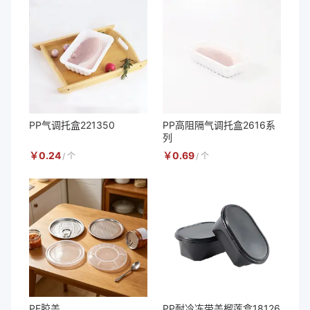
PP气调托盒221350
PP高阻隔气调托盒2616系
列
￥
0.24
￥
0.69
/
个
/
个
PE胶盖
PP耐冷冻带盖榴莲盒18126