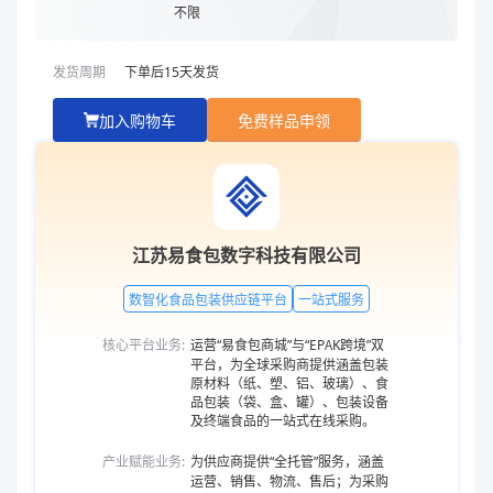
吸水垫
无吸水垫、180*100白色棉质吸水垫（客供）、180
不限
补充说明
TJ261750A
发货周期
下单后
15
天发货
商品图片
加入购物车
免费样品申领
江苏易食包数字科技有限公司
数智化食品包装供应链平台
一站式服务
核心平台业务:
运营“易食包商城”与“EPAK跨境”双
平台，为全球采购商提供涵盖包装
原材料（纸、塑、铝、玻璃）、食
品包装（袋、盒、罐）、包装设备
及终端食品的一站式在线采购。
产业赋能业务:
为供应商提供“全托管”服务，涵盖
运营、销售、物流、售后；为采购