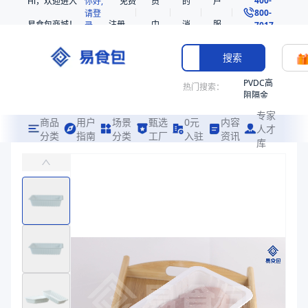
Hi，欢迎进入
你好,
免费
员
的
户
800-
请登
易食包商城！
注册
中
消
服
录
7017
心
息
务
搜索
PVDC高
热门搜索：
阻隔金
枪鱼柳
专家
共挤热
商品
用户
场景
甄选
0元
内容
人才
收缩袋
分类
指南
分类
工厂
入驻
资讯
库
PP气调托盒261750
PE
主要应用于冷鲜畜肉类、水产品、禽肉类等食品气调包装
221340
非阻隔
易食包（EPAK）专注于PP气调托盒261750包装，提供详尽的规
共挤热
产品卖点：
保鲜性强、材质安全、设计精良
收缩袋
221360
应用场景：
主要应用于冷鲜畜肉类、水产品、禽肉类等食品气调包装
221330
价格：
￥0.48 ~ ￥0.51
烤箱袋
商品参数
SE53
商品分类
气调托盒
热收缩