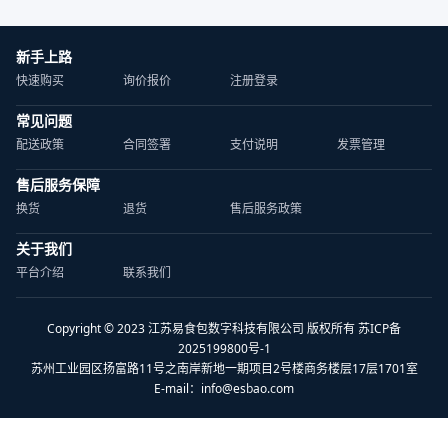
新手上路
快速购买
询价报价
注册登录
常见问题
配送政策
合同签署
支付说明
发票管理
售后服务保障
换货
退货
售后服务政策
关于我们
平台介绍
联系我们
Copyright © 2023 江苏易食包数字科技有限公司 版权所有 苏ICP备
2025199800号-1
苏州工业园区扬富路11号之南岸新地一期项目2号楼商务楼层17层1701室
E-mail：
info@esbao.com