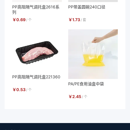
PP高阻隔气调托盒2616系
PP带盖圆碗240口径
列
￥
0.69
￥
1.73
/
个
/
套
PP高阻隔气调托盒221360
PA/PE食用油盒中袋
￥
0.53
/
个
￥
2.45
/
个