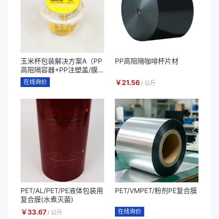
玉米杯包装解决方案A（PP
PP高阻隔咖啡杯片材
高阻隔容器+PP注塑盖/膜
内贴+PP勺子套装+收缩膜
在线询价
￥
21.56
/
公斤
标签+高阻隔耐高温易揭盖
膜）
PET/AL/PET/PE液体包装用
PET/VMPET/粉剂PE复合膜
复合膜(水煮灭菌)
￥
33.67
在线询价
/
公斤