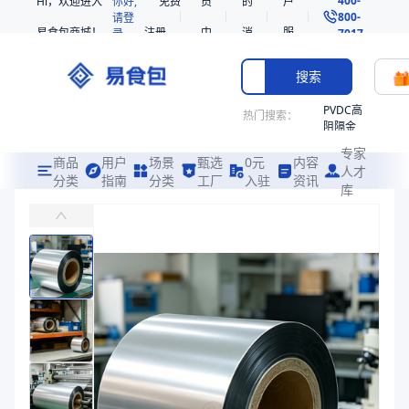
Hi，欢迎进入
你好,
免费
员
的
户
800-
请登
易食包商城！
注册
中
消
服
录
7017
心
息
务
搜索
PVDC高
热门搜索：
阻隔金
枪鱼柳
专家
共挤热
商品
用户
场景
甄选
0元
内容
人才
收缩袋
分类
指南
分类
工厂
入驻
资讯
库
PET/VMPET/粉剂PE复合膜
PE
易食包（EPAK）专注于PET/VMPET/粉剂PE复合膜包装，提供
非阻隔
共挤热
价格：
在线询价
收缩袋
221340
商品参数
221360
商品分类
复合膜
烤箱袋
产品特性
支持定制
221330
产品特性
支持定制
SE53
商品图片
热收缩