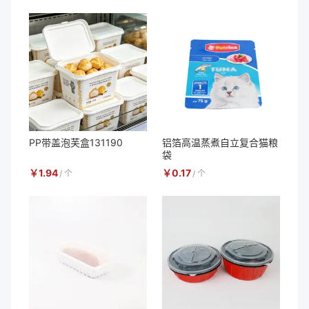
PP带盖泡芙盒131190
铝箔高温蒸煮自立复合猫粮
袋
￥
1.94
￥
0.17
/
个
/
个