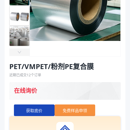
袋
拉伸膜
PET/VMPET/粉剂PE复合膜
近期已成交
12
个订单
在线询价
获取底价
免费样品申领