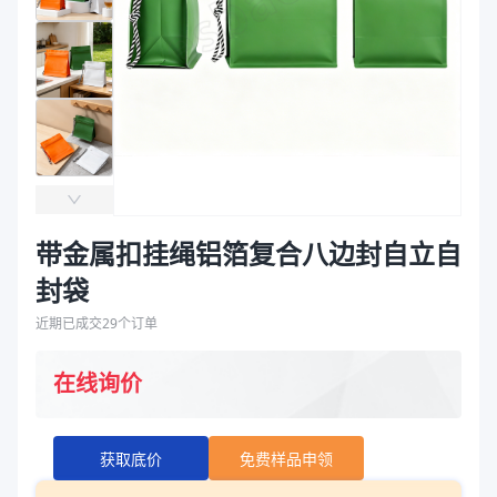
袋
拉伸膜
带金属扣挂绳铝箔复合八边封自立自
封袋
近期已成交
29
个订单
在线询价
获取底价
免费样品申领