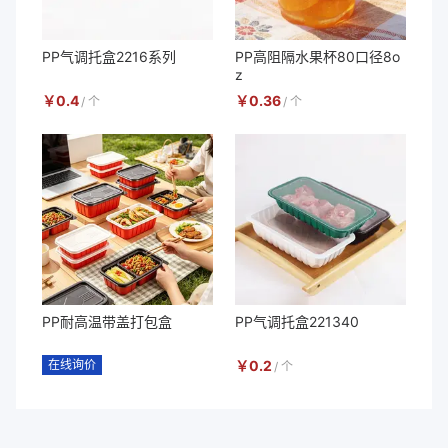
PP气调托盒2216系列
PP高阻隔水果杯80口径8o
z
￥
0.4
￥
0.36
/
个
/
个
PP耐高温带盖打包盒
PP气调托盒221340
在线询价
￥
0.2
/
个