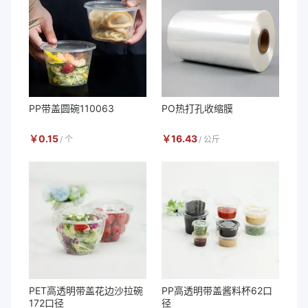
PP带盖圆碗110063
PO热打孔收缩膜
￥
0.15
￥
16.43
/
个
/
公斤
PET高透明带盖花边沙拉碗
PP高透明带盖酱料杯62口
172口径
径