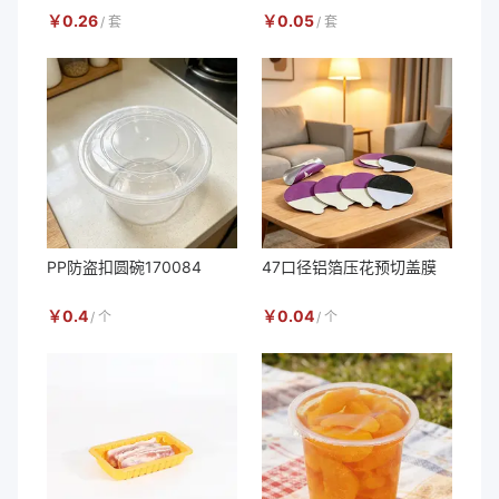
￥
0.26
￥
0.05
/
套
/
套
PP防盗扣圆碗170084
47口径铝箔压花预切盖膜
￥
0.4
￥
0.04
/
个
/
个