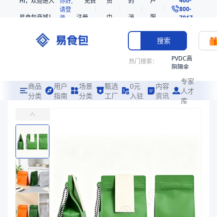
Hi，欢迎进入
你好,
免费
员
的
户
800-
请登
易食包商城！
注册
中
消
服
录
7017
心
息
务
搜索
PVDC高
热门搜索：
阻隔金
枪鱼柳
专家
共挤热
商品
用户
场景
甄选
0元
内容
人才
收缩袋
分类
指南
分类
工厂
入驻
资讯
库
带金属扣挂绳铝箔复合八边封自立自封袋
PE
易食包（EPAK）专注于带金属扣挂绳铝箔复合八边封自立自封袋包装
221340
非阻隔
价格：
在线询价
共挤热
收缩袋
商品参数
221360
商品分类
复合袋
烤箱袋
产品特性
支持定制
221330
产品特性
支持定制
SE53
商品图片
热收缩