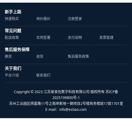
新手上路
快速购买
询价报价
注册登录
常见问题
配送政策
合同签署
支付说明
发票管理
售后服务保障
换货
退货
售后服务政策
关于我们
平台介绍
联系我们
Copyright © 2023 江苏易食包数字科技有限公司 版权所有 苏ICP备
2025199800号-1
苏州工业园区扬富路11号之南岸新地一期项目2号楼商务楼层17层1701室
E-mail：
info@esbao.com