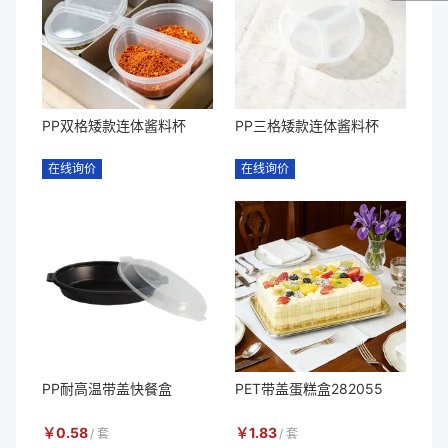
PP双格矮款连体酱料杯
PP三格矮款连体酱料杯
在线询价
在线询价
PP耐高温带盖快餐盒
PET带盖蛋糕盒282055
￥
0.58
￥
1.83
/
套
/
套