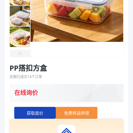
袋
拉伸膜
PP搭扣方盒
近期已成交
14
个订单
在线询价
获取底价
免费样品申领