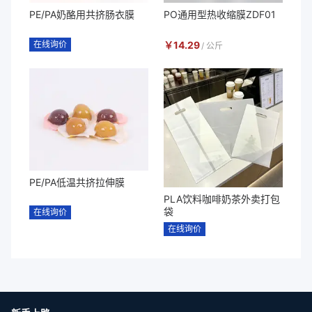
PE/PA奶酪用共挤肠衣膜
PO通用型热收缩膜ZDF01
在线询价
￥
14.29
/
公斤
PE/PA低温共挤拉伸膜
PLA饮料咖啡奶茶外卖打包
袋
在线询价
在线询价