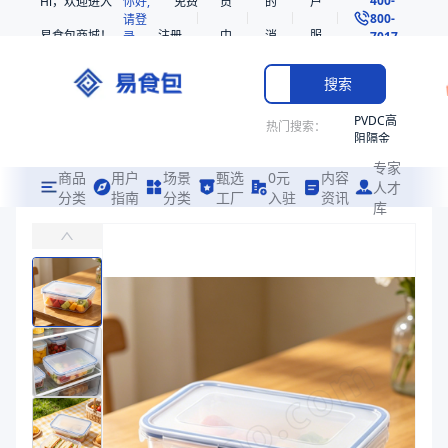
Hi，欢迎进入
你好,
免费
员
的
户
800-
请登
易食包商城！
注册
中
消
服
录
7017
心
息
务
搜索
PVDC高
热门搜索：
阻隔金
枪鱼柳
专家
共挤热
商品
用户
场景
甄选
0元
内容
人才
收缩袋
分类
指南
分类
工厂
入驻
资讯
库
PP搭扣方盒
PE
易食包（EPAK）专注于PP搭扣方盒包装，提供详尽的规格参数、实
非阻隔
共挤热
价格：
在线询价
收缩袋
221340
商品参数
221360
商品分类
PP方桶
烤箱袋
产品特性
支持定制
221330
产品特性
支持定制
SE53
商品图片
热收缩