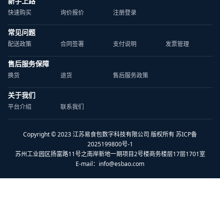
新手上路
快速购买
询价报价
注册登录
常见问题
配送政策
合同签署
支付说明
发票管理
售后服务保障
换货
退货
售后服务政策
关于我们
平台介绍
联系我们
Copyright © 2023 江苏易食包数字科技有限公司 版权所有 苏ICP备
2025199800号-1
苏州工业园区扬富路11号之南岸新地一期项目2号楼商务楼层17层1701室
E-mail：
info@esbao.com