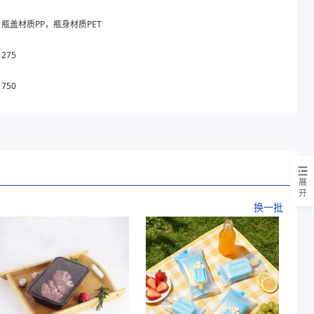
瓶盖材质PP，瓶身材质PET
275
750
展
开
换一批