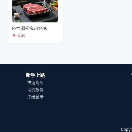
PP气调托盒241440
￥
0.36
新手上路
快速购买
询价报价
注册登录
Cop