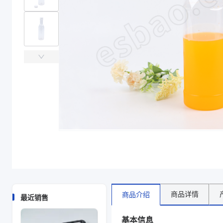
主要材质
瓶盖材质PP，瓶身材质PET
直径（mm）
38
高度（mm）
275
克重（g）
瓶盖克重:3.7g,瓶身克重:60g、瓶盖克重:3.7g，瓶身
容量（ml）
750ml、750
规格高度*直径mm
275*38mm
主要材质
瓶盖材质PP，瓶身材质PET
直径（mm）
38
高度（mm）
275
克重（g）
瓶盖克重:3.7g，瓶身克重:60g
容量（ml）
750
商品图片
商品详情
商品介绍
最近销售
基本信息