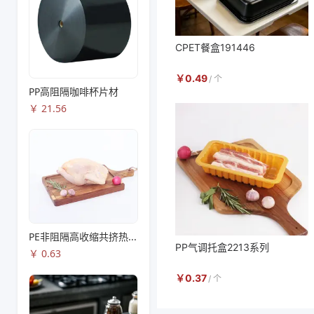
CPET餐盒191446
￥
0.49
/
个
PP高阻隔咖啡杯片材
￥
21.56
PE非阻隔高收缩共挤热收缩膜S83
PP气调托盒2213系列
￥
0.63
￥
0.37
/
个