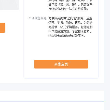
原材料（纸、塑、铝、玻璃）、食
格，恒丰翻转模设
优势
品包装（袋、盒、罐）、包装设备
模具
及终端食品的一站式在线采购。
产业赋能业务:
为供应商提供“全托管”服务，涵盖
运营、销售、物流、售后；为采购
商提供一站式采购服务，包括定制
化包装解决方案、专家技术支持、
供应链金融等深度赋能服务。
商家主页