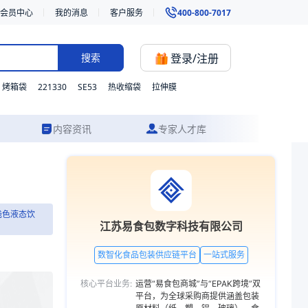
会员中心
我的消息
客户服务
400-800-7017
登录/注册
搜索
221330
SE53
烤箱袋
热收缩袋
拉伸膜
内容资讯
专家人才库
等透明或浅色液态饮料的包装。我们支持材质、型号与功能的灵活定制，并
浅色液态饮
限公司
江苏易食包数字科技有限公司
放合作模式
数智化食品包装供应链平台
一站式服务
生产与销售
核心平台业务:
运营“易食包商城”与“EPAK跨境”双
主营
平台，为全球采购商提供涵盖包装