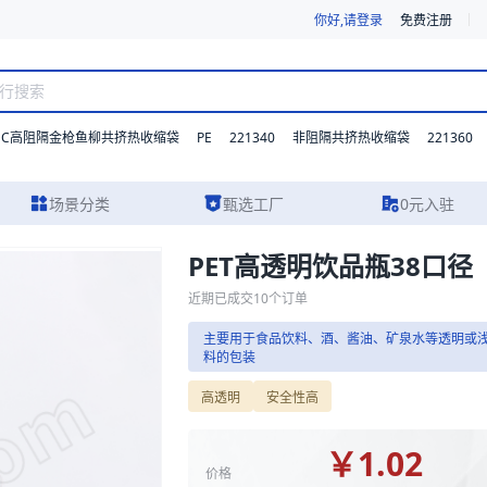
你好,请登录
免费注册
DC高阻隔金枪鱼柳共挤热收缩袋
PE
221340
221360
非阻隔共挤热收缩袋
场景分类
甄选工厂
0元入驻
PET高透明饮品瓶38口径
的规格参数、实物图片及报价参考，主要用于食品饮料、酒、酱油、矿泉水
近期已成交
10
个订单
主要用于食品饮料、酒、酱油、矿泉水等透明或
料的包装
浙江高凯新材料有
的包装
高透明
安全性高
杯印技术先进
无尘车间
开
￥
1.02
主营业务:
PET片材+杯+盖+盒子
价格