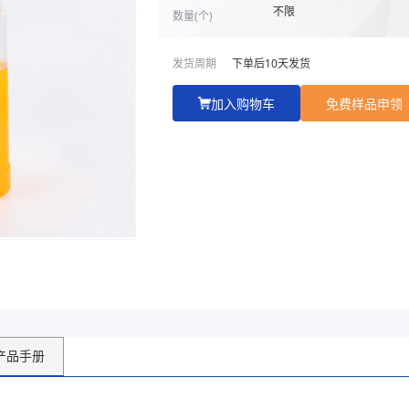
优势工艺:
1.原料厂稳定 2.伊利
不限
数量(
个
)
备，浅野杯盖机 3.进口
发货周期
下单后
10
天发货
克重:60g
加入购物车
免费样品申领
商家主页
产品手册