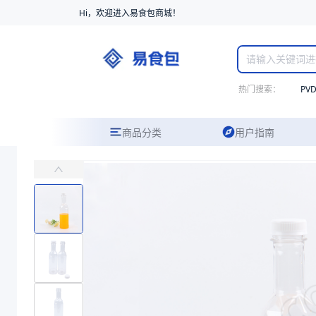
Hi，欢迎进入易食包商城！
热门搜索：
PV
商品分类
用户指南
PET高透明饮品瓶38口径
主要用于食品饮料、酒、酱油、矿泉水等透明或浅色液态饮料的包装
易食包（EPAK）专注于PET高透明饮品瓶38口径包装，提供详尽
产品卖点：
高透明、安全性高
应用场景：
主要用于食品饮料、酒、酱油、矿泉水等透明或浅色液态饮料
价格：
￥1.02
商品参数
商品分类
PET瓶