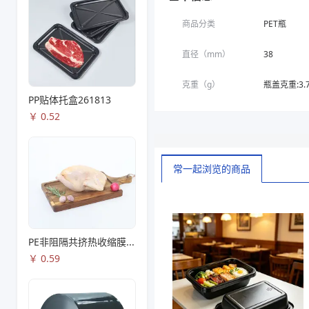
商品分类
PET瓶
直径（mm）
38
克重（g）
瓶盖克重:3.
PP贴体托盒261813
￥
0.52
常一起浏览的商品
PE非阻隔共挤热收缩膜S53
￥
0.59