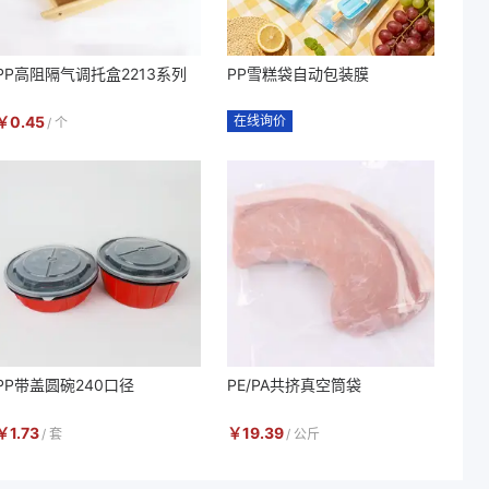
PP高阻隔气调托盒2213系列
PP雪糕袋自动包装膜
￥
0.45
在线询价
/
个
PP带盖圆碗240口径
PE/PA共挤真空筒袋
￥
1.73
￥
19.39
/
套
/
公斤