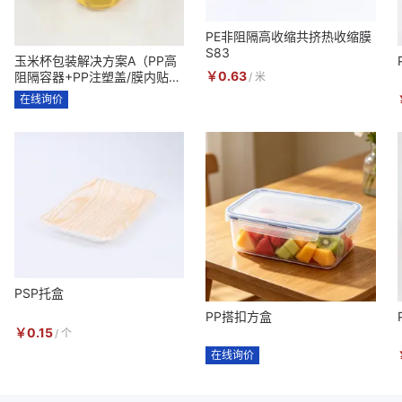
PE非阻隔高收缩共挤热收缩膜
S83
玉米杯包装解决方案A（PP高
￥
0.63
阻隔容器+PP注塑盖/膜内贴+
/
米
PP勺子套装+收缩膜标签+高
在线询价
阻隔耐高温易揭盖膜）
PSP托盒
PP搭扣方盒
￥
0.15
/
个
在线询价