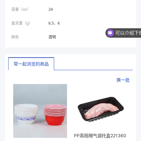
容量（oz）
24
盖克重（g）
6.5、6
颜色
透明
常一起浏览的商品
换一批
PP高阻隔气调托盒221360