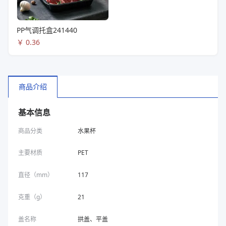
PP气调托盒241440
￥
0.36
商品介绍
基本信息
商品分类
水果杯
主要材质
PET
直径（mm）
117
克重（g）
21
盖名称
拱盖、平盖