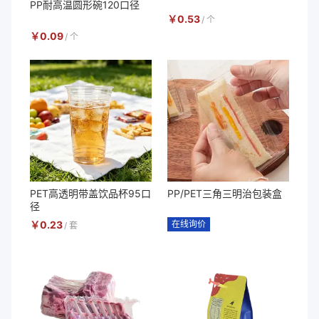
PP耐高温圆形碗120口径
￥
0.53
/
个
￥
0.09
/
个
PET高透明带盖饮品杯95口
PP/PET三角三明治包装盒
径
￥
0.23
在线询价
/
套