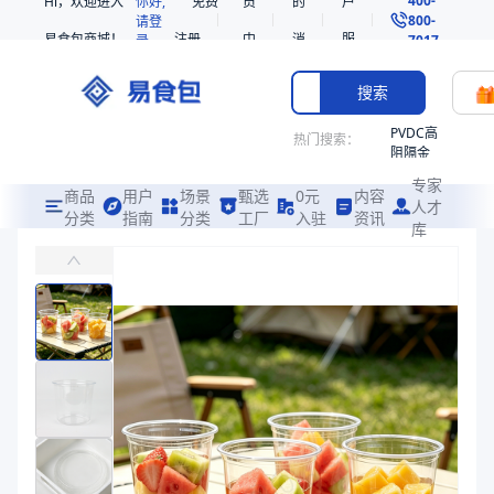
Hi，欢迎进入
你好,
免费
员
的
户
800-
请登
易食包商城！
注册
中
消
服
录
7017
心
息
务
搜索
PVDC高
热门搜索：
阻隔金
枪鱼柳
专家
共挤热
商品
用户
场景
甄选
0元
内容
人才
收缩袋
分类
指南
分类
工厂
入驻
资讯
库
PET果切杯117口径24oz
PE
易食包（EPAK）专注于PET果切杯117口径24oz包装，提供详
221340
非阻隔
价格：
￥0.41 ~ ￥0.42
共挤热
收缩袋
商品参数
221360
商品分类
水果杯
烤箱袋
主要材质
PET
221330
直径（mm）
117
SE53
高度（mm）
/
热收缩
克重（g）
21