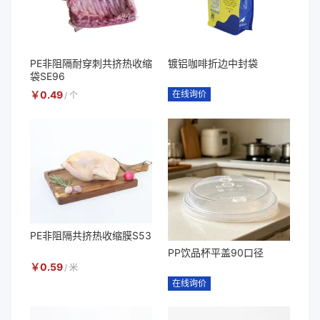
PE非阻隔耐穿刺共挤热收缩
镀铝咖啡折边中封袋
袋SE96
￥
0.49
在线询价
/
个
PE非阻隔共挤热收缩膜S53
PP饮品杯平盖90口径
￥
0.59
/
米
在线询价