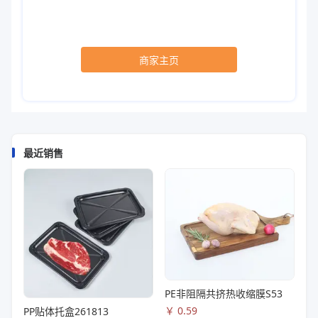
商家主页
最近销售
PE非阻隔共挤热收缩膜S53
￥
0.59
PP贴体托盒261813