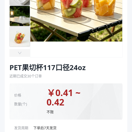
袋
盖名称
平盖、拱盖
拉伸膜
容量（oz）
24
盖克重（g）
6、6.5
颜色
透明
主要材质
PET
直径（mm）
117
克重（g）
21
盖名称
拱盖、平盖
PET果切杯117口径24oz
容量（oz）
24
近期已成交
30
个订单
盖克重（g）
6.5、6
颜色
透明
￥
0.41 ~
商品图片
价格
0.42
数量(
个
)
不限
发货周期
下单后
7
天发货