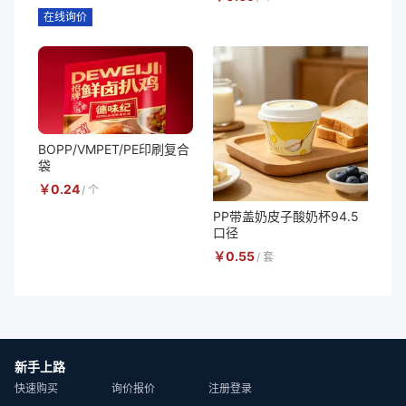
在线询价
BOPP/VMPET/PE印刷复合
袋
￥
0.24
/
个
PP带盖奶皮子酸奶杯94.5
口径
￥
0.55
/
套
新手上路
快速购买
询价报价
注册登录