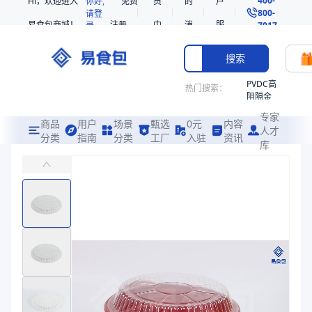
Hi，欢迎进入
你好,
免费
员
的
户
800-
请登
易食包商城！
注册
中
消
服
录
7017
心
息
务
搜索
PVDC高
热门搜索：
阻隔金
枪鱼柳
专家
共挤热
商品
用户
场景
甄选
0元
内容
人才
收缩袋
分类
指南
分类
工厂
入驻
资讯
库
BOPS高透明耐温一次性塑料盖
PE
主要应用于装预制菜、烧烤外卖等铝箔碗配盖
221340
非阻隔
易食包（EPAK）专注于BOPS高透明耐温一次性塑料盖包装，提供
共挤热
产品卖点：
高透明、耐热90℃且可冷藏、材质安全
收缩袋
221360
应用场景：
主要应用于装预制菜、烧烤外卖等铝箔碗配盖
烤箱袋
价格：
￥0.08 ~ ￥0.14
221330
商品参数
SE53
商品分类
食品盖
热收缩