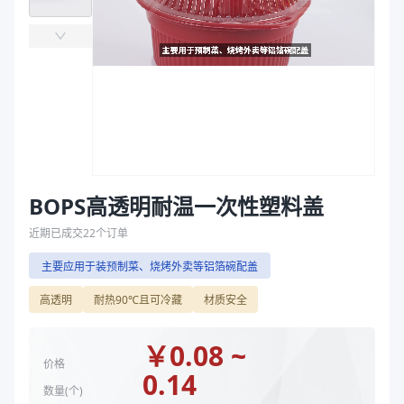
主要材质
BOPS
袋
尺寸（mm）
ø170*23、ø180*23、ø210*22、ø227*20、212*1
拉伸膜
直径（mm）
180、227、210、170
长度（mm）
212
宽度（mm）
150
高度（mm）
23、20、22
克重（g）
4.3、5.43、7.14、8.1、7
主要材质
BOPS
长度（mm）
212
BOPS高透明耐温一次性塑料盖
宽度（mm）
150
近期已成交
22
个订单
高度（mm）
20、22、23
主要应用于装预制菜、烧烤外卖等铝箔碗配盖
克重（g）
4.3、5.43、7、7.14、8.1
直径（mm）
170、180、210、227
高透明
耐热90℃且可冷藏
材质安全
商品图片
￥
0.08 ~
价格
0.14
数量(
个
)