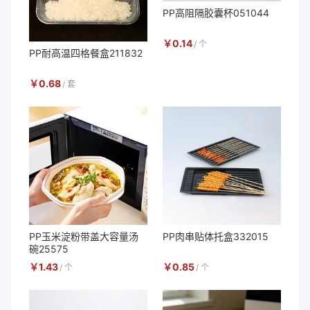
PP高阻隔胶囊杯051044
￥
0.14
/
个
PP耐高温四格餐盒211832
￥
0.68
/
套
PP玉米淀粉带盖大容量汤
PP肉串贴体托盒332015
碗25575
￥
1.43
￥
0.85
/
个
/
个