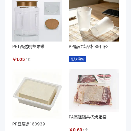
PET高透明坚果罐
PP磨砂饮品杯89口径
￥
1.05
在线询价
/
套
PA高阻隔共挤烤箱袋
PP豆腐盒160939
￥
0.69
/
个