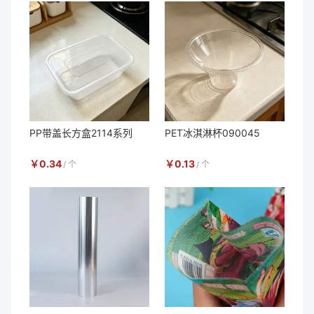
PP带盖长方盒2114系列
PET冰淇淋杯090045
￥
0.34
￥
0.13
/
个
/
个