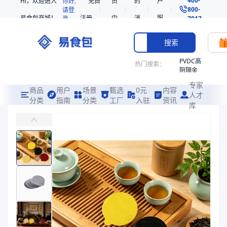
Hi，欢迎进入
你好,
免费
员
的
户
800-
请登
易食包商城！
注册
中
消
服
录
7017
心
息
务
搜索
PVDC高
热门搜索：
阻隔金
枪鱼柳
专家
共挤热
商品
用户
场景
甄选
0元
内容
人才
收缩袋
分类
指南
分类
工厂
入驻
资讯
库
70直径铝箔预切复合盖膜
PE
易食包（EPAK）专注于70直径铝箔预切复合盖膜包装，提供详尽的
221340
非阻隔
价格：
￥0.08
共挤热
收缩袋
商品参数
221360
商品分类
盖膜
烤箱袋
产品结构
PET6/AL65/RCPP50
221330
厚度（μm）
121
SE53
直径（mm）
70
热收缩
颜色
本色