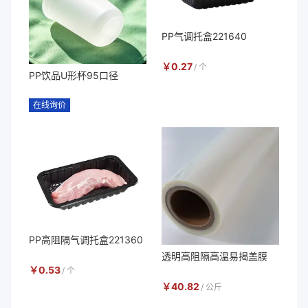
PP气调托盒221640
￥
0.27
/
个
PP饮品U形杯95口径
在线询价
PP高阻隔气调托盒221360
透明高阻隔高温易揭盖膜
￥
0.53
/
个
￥
40.82
/
公斤