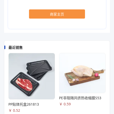
商家主页
最近销售
PE非阻隔共挤热收缩膜S53
￥
0.59
PP贴体托盒261813
￥
0.52