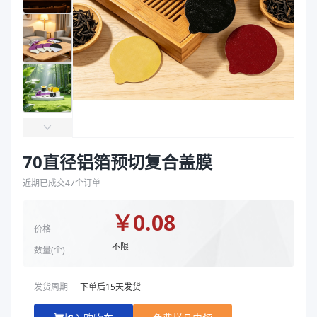
袋
产品结构
PET6/AL65/RCPP50
拉伸膜
厚度（μm）
121
直径（mm）
70
颜色
本色
商品图片
70直径铝箔预切复合盖膜
近期已成交
47
个订单
￥
0.08
价格
不限
数量(
个
)
发货周期
下单后
15
天发货