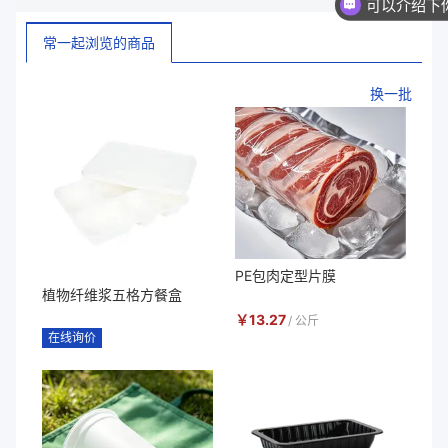
常一起浏览的商品
换一批
PE包肉定型片膜
植物纤维浆五格方餐盒
￥
13.27
/
公斤
在线询价