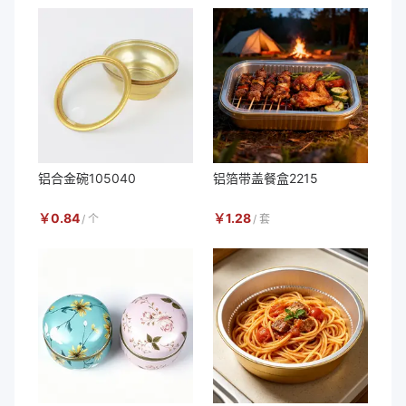
铝合金碗105040
铝箔带盖餐盒2215
￥
0.84
￥
1.28
/
个
/
套