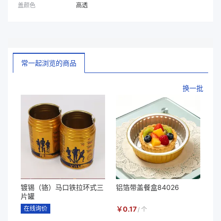
盖颜色
高透
常一起浏览的商品
换一批
镀锡（铬）马口铁拉环式三
铝箔带盖餐盒84026
片罐
在线询价
￥
0.17
/
个