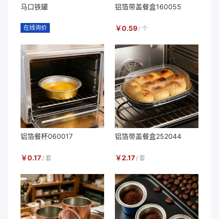
马口铁罐
铝箔带盖餐盒160055
在线询价
￥
0.59
/
个
铝箔餐杯060017
铝箔带盖餐盒252044
￥
0.17
￥
2.17
/
套
/
套