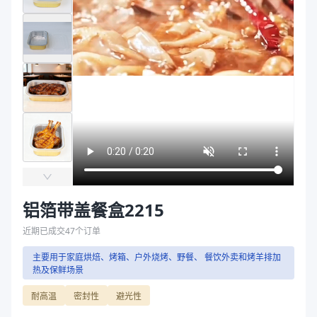
主要材质
铝箔 、PP
袋
长度（mm）
220
拉伸膜
宽度（mm）
151
高度（mm）
45、60
克重（g）
18.7、23
颜色
金色
盖长度（mm）
220
盖宽度（mm）
150
盖高度（mm）
10
盖克重（g）
37
盖颜色
高透
铝箔带盖餐盒2215
主要材质
铝箔 、PP
长度（mm）
220
近期已成交
47
个订单
宽度（mm）
151
主要用于家庭烘焙、烤箱、户外烧烤、野餐、 餐饮外卖和烤羊排加
高度（mm）
45、60
热及保鲜场景
克重（g）
18.7、23
耐高温
密封性
避光性
颜色
金色