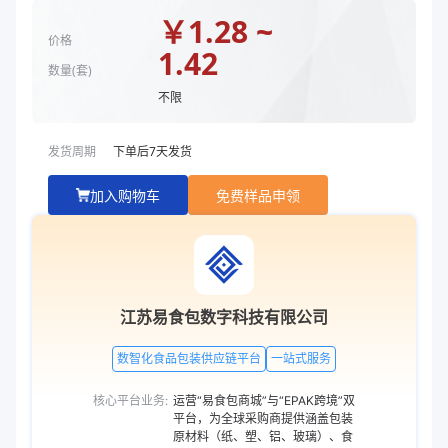
盖长度（mm）
220
￥
1.28 ~
盖宽度（mm）
150
价格
1.42
盖高度（mm）
10
数量(
套
)
盖克重（g）
37
不限
盖颜色
高透
发货周期
下单后
7
天发货
商品图片
加入购物车
免费样品申领
江苏易食包数字科技有限公司
数智化食品包装供应链平台
一站式服务
核心平台业务:
运营“易食包商城”与“EPAK跨境”双
平台，为全球采购商提供涵盖包装
原材料（纸、塑、铝、玻璃）、食