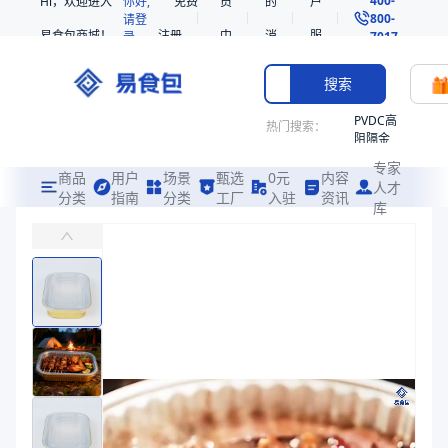
Hi，欢迎进入
你好,
免费
员
的
户
800-
请登
易食包商城！
注册
中
消
服
录
7017
心
息
务
搜索
PVDC高
热门搜索：
阻隔金
枪鱼柳
专家
共挤热
商品
用户
场景
甄选
0元
内容
人才
收缩袋
分类
指南
分类
工厂
入驻
资讯
库
铝箔带盖餐盒2215
PE
主要用于家庭烘焙、烤箱、户外烧烤、野餐、 餐饮外卖和烤羊排加热及
非阻隔
共挤热
易食包（EPAK）专注于铝箔带盖餐盒2215包装，提供详尽的规格参
收缩袋
产品卖点：
耐高温、密封性、避光性
221340
221360
应用场景：
主要用于家庭烘焙、烤箱、户外烧烤、野餐、 餐饮外卖和烤
烤箱袋
价格：
￥1.28 ~ ￥1.42
221330
商品参数
SE53
商品分类
铝箔餐盒
热收缩