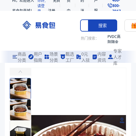
Hi，欢迎进入
你好,
免费
员
的
户
800-
请登
易食包商城！
注册
中
消
服
录
7017
心
息
务
搜索
PVDC高
热门搜索：
阻隔金
枪鱼柳
专家
共挤热
商品
用户
场景
甄选
0元
内容
人才
收缩袋
分类
指南
分类
工厂
入驻
资讯
库
铝箔餐盒060622
PE
主要用于家庭烘焙、烤箱、户外烧烤、野餐、餐饮外卖加热及保鲜场景
221340
非阻隔
易食包（EPAK）专注于铝箔餐盒060622包装，提供详尽的规格参
共挤热
产品卖点：
耐高温、高温杀菌、避光性
收缩袋
221360
应用场景：
主要用于家庭烘焙、烤箱、户外烧烤、野餐、餐饮外卖加热及
烤箱袋
价格：
￥0.21
221330
商品参数
SE53
商品分类
铝箔餐盒
热收缩