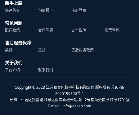
新手上路
快速购买
询价报价
注册登录
常见问题
配送政策
合同签署
支付说明
发票管理
售后服务保障
换货
退货
售后服务政策
关于我们
平台介绍
联系我们
Copyright © 2023 江苏易食包数字科技有限公司 版权所有 苏ICP备
2025199800号-1
苏州工业园区扬富路11号之南岸新地一期项目2号楼商务楼层17层1701室
E-mail：
info@esbao.com