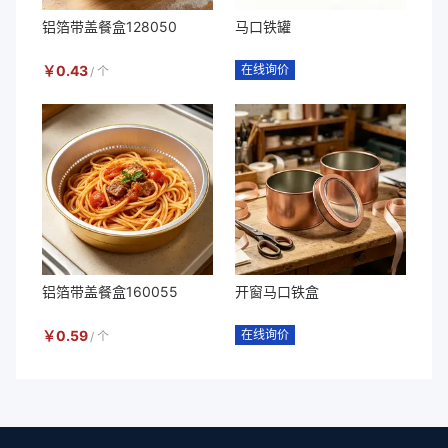
铝箔带盖餐盒128050
马口铁罐
￥
0.43
在线询价
/
个
铝箔带盖餐盒160055
开窗马口铁盒
￥
0.59
在线询价
/
个