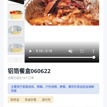
主要材质
铝箔
袋
长度（mm）
62
拉伸膜
宽度（mm）
62
高度（mm）
22
克重（g）
2.1
颜色
金色
主要材质
铝箔
长度（mm）
62
宽度（mm）
62
高度（mm）
22
克重（g）
2.1
铝箔餐盒060622
颜色
金色
近期已成交
18
个订单
商品图片
主要用于家庭烘焙、烤箱、户外烧烤、野餐、餐饮外卖加热及保鲜
场景
耐高温
高温杀菌
避光性