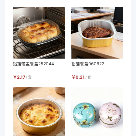
铝箔带盖餐盒252044
铝箔餐盒060622
￥
2.17
￥
0.21
/
套
/
套