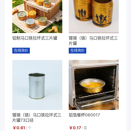
铝制马口铁拉环式三片罐
镀锡（铬）马口铁拉环式三
片罐
在线询价
在线询价
镀锡（铬）马口铁拉环式三
铝箔餐杯060017
片罐73口径
￥
0.61
￥
0.17
/
个
/
套