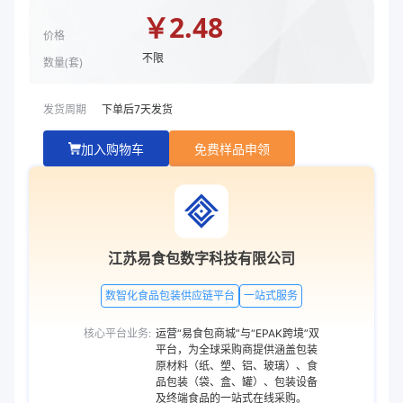
盖长度（mm）
295
￥
2.48
盖宽度（mm）
240
价格
不限
盖高度（mm）
50
数量(
套
)
盖克重（g）
37
盖颜色
高透
发货周期
下单后
7
天发货
商品图片
加入购物车
免费样品申领
江苏易食包数字科技有限公司
数智化食品包装供应链平台
一站式服务
核心平台业务:
运营“易食包商城”与“EPAK跨境”双
平台，为全球采购商提供涵盖包装
原材料（纸、塑、铝、玻璃）、食
品包装（袋、盒、罐）、包装设备
及终端食品的一站式在线采购。