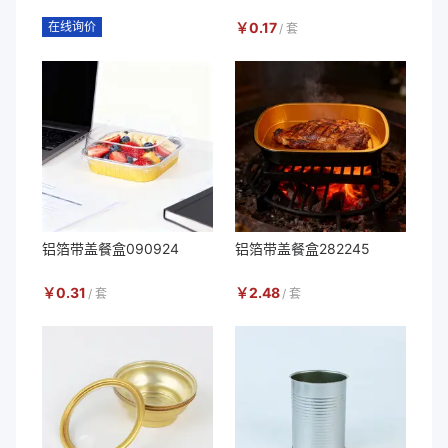
在线询价
￥
0.17
/
套
铝箔带盖餐盒090924
铝箔带盖餐盒282245
￥
0.31
￥
2.48
/
套
/
套