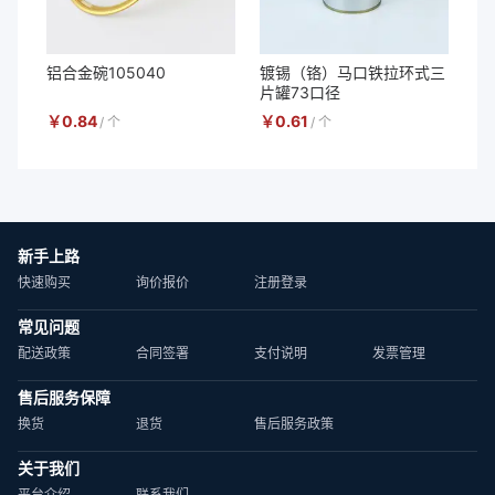
铝合金碗105040
镀锡（铬）马口铁拉环式三
片罐73口径
￥
0.84
￥
0.61
/
个
/
个
新手上路
快速购买
询价报价
注册登录
常见问题
配送政策
合同签署
支付说明
发票管理
售后服务保障
换货
退货
售后服务政策
关于我们
平台介绍
联系我们