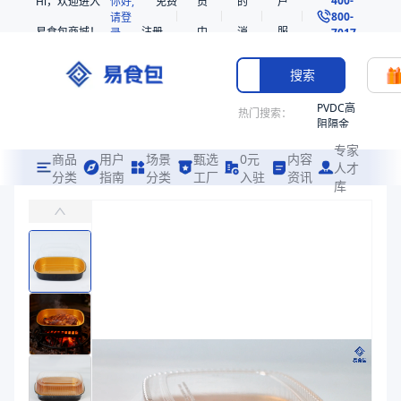
Hi，欢迎进入
你好,
免费
员
的
户
800-
请登
易食包商城！
注册
中
消
服
录
7017
心
息
务
搜索
PVDC高
热门搜索：
阻隔金
枪鱼柳
专家
共挤热
商品
用户
场景
甄选
0元
内容
人才
收缩袋
分类
指南
分类
工厂
入驻
资讯
库
铝箔带盖餐盒282245
PE
主要用于家庭烘焙、烤箱、户外烧烤、野餐、餐饮外卖和烤羊排加热及保
非阻隔
共挤热
易食包（EPAK）专注于铝箔带盖餐盒282245包装，提供详尽的规
收缩袋
产品卖点：
耐高温、密封性、避光性
221340
221360
应用场景：
主要用于家庭烘焙、烤箱、户外烧烤、野餐、餐饮外卖和烤羊
烤箱袋
价格：
￥2.48
221330
商品参数
SE53
商品分类
铝箔餐盒
热收缩