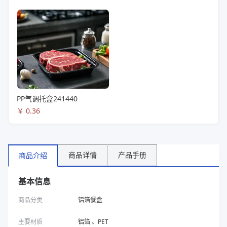
PP气调托盒241440
￥
0.36
商品详情
产品手册
商品介绍
基本信息
商品分类
铝箔餐盒
主要材质
铝箔 、PET