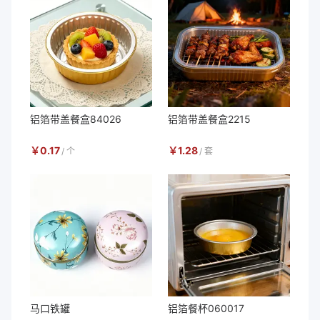
铝箔带盖餐盒84026
铝箔带盖餐盒2215
￥
0.17
￥
1.28
/
个
/
套
马口铁罐
铝箔餐杯060017