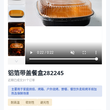
主要材质
铝箔 、PET
袋
长度（mm）
285
拉伸膜
宽度（mm）
221
高度（mm）
45
克重（g）
38
颜色
黑金
盖长度（mm）
295
盖宽度（mm）
240
盖高度（mm）
50
盖克重（g）
37
盖颜色
高透
铝箔带盖餐盒282245
主要材质
铝箔 、PET
长度（mm）
285
近期已成交
31
个订单
宽度（mm）
221
主要用于家庭烘焙、烤箱、户外烧烤、野餐、餐饮外卖和烤羊排加
高度（mm）
45
热及保鲜场景
克重（g）
38
耐高温
密封性
避光性
颜色
黑金