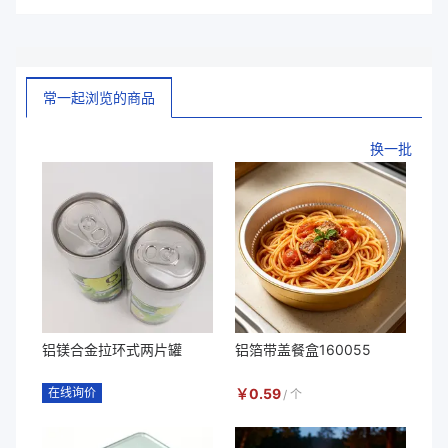
常一起浏览的商品
换一批
铝镁合金拉环式两片罐
铝箔带盖餐盒160055
在线询价
￥
0.59
/
个