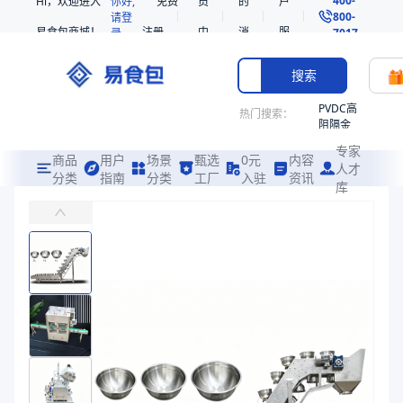
Hi，欢迎进入
你好,
免费
员
的
户
800-
请登
易食包商城！
注册
中
消
服
录
7017
心
息
务
搜索
PVDC高
热门搜索：
阻隔金
枪鱼柳
专家
共挤热
商品
用户
场景
甄选
0元
内容
人才
收缩袋
分类
指南
分类
工厂
入驻
资讯
库
防溢漏碗式生鲜上料输送机
PE
易食包（EPAK）专注于防溢漏碗式生鲜上料输送机包装，提供详尽的
221340
非阻隔
价格：
在线询价
共挤热
收缩袋
商品参数
221360
商品分类
碗式输送机
烤箱袋
商品图片
221330
SE53
热收缩