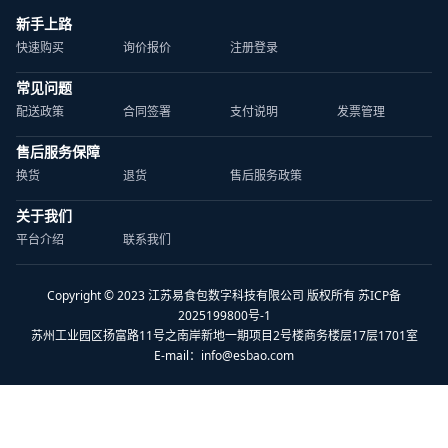
新手上路
快速购买
询价报价
注册登录
常见问题
配送政策
合同签署
支付说明
发票管理
售后服务保障
换货
退货
售后服务政策
关于我们
平台介绍
联系我们
Copyright © 2023 江苏易食包数字科技有限公司 版权所有 苏ICP备
2025199800号-1
苏州工业园区扬富路11号之南岸新地一期项目2号楼商务楼层17层1701室
E-mail：
info@esbao.com