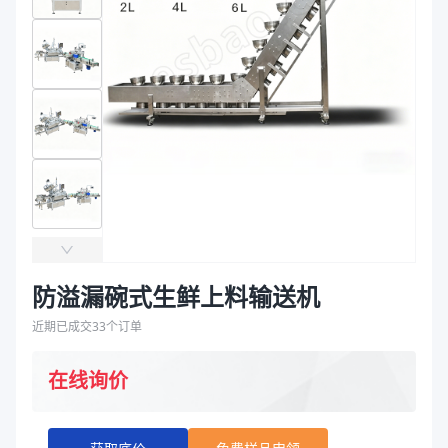
袋
拉伸膜
防溢漏碗式生鲜上料输送机
近期已成交
33
个订单
在线询价