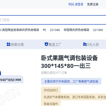
你好,请登录
免费注册
DC高阻隔金枪鱼柳共挤热收缩袋
PE
221340
221360
非阻隔共挤热收缩袋
场景分类
甄选工厂
0元入驻
卧式果蔬气调包装设备
300*145*80一出三
出三包装，提供详尽的规格参数、实物图片及报价参考，主要应用于中央厨
全控制系统、简易式操作
近期已成交
37
个订单
主要应用于中央厨房、工厂等果蔬气调包装
内切边封口
先进的气体置换系统、进口专用混配系统、多安
简易式操作