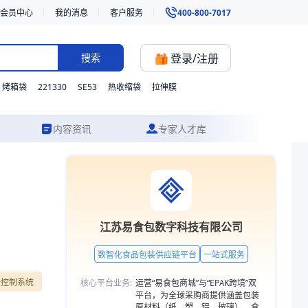
会员中心
我的消息
客户服务
400-800-7017
登录/注册
搜索
221330
SE53
烤箱袋
热收缩袋
拉伸膜
内容资讯
专家人才库
房、工厂等果蔬气调包装。我们支持材质、型号与功能的灵活定制，并提供从
江苏易食包数字科技有限公司
数智化食品包装供应链平台
一站式服务
全控制系统
核心平台业务:
运营“易食包商城”与“EPAK跨境”双
平台，为全球采购商提供涵盖包装
原材料（纸、塑、铝、玻璃）、食