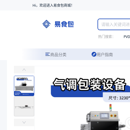
Hi，欢迎进入易食包商城！
热门搜索：
PV
商品分类
用户指南
卧式果蔬气调包装设备300*145*80一出三
主要应用于中央厨房、工厂等果蔬气调包装
易食包（EPAK）专注于卧式果蔬气调包装设备300*145*80一
产品卖点：
内切边封口、先进的气体置换系统、进口专用混配系统、多安
应用场景：
主要应用于中央厨房、工厂等果蔬气调包装
价格：
在线询价
商品参数
商品分类
果蔬气调保鲜包装设备