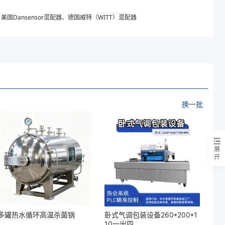
美国Dansensor混配器、德国威特（WITT）混配器
换一批
展
开
多罐热水循环高温杀菌锅
卧式气调包装设备260*200*1
10一出四