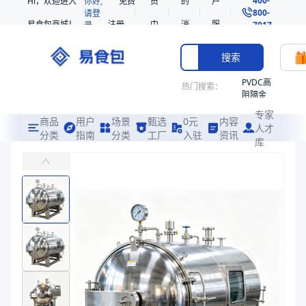
Hi，欢迎进入
你好,
免费
员
的
户
800-
请登
易食包商城！
注册
中
消
服
录
7017
心
息
务
搜索
PVDC高
热门搜索：
阻隔金
枪鱼柳
专家
共挤热
商品
用户
场景
甄选
0元
内容
人才
收缩袋
分类
指南
分类
工厂
入驻
资讯
库
多罐热水循环高温杀菌锅
PE
易食包（EPAK）专注于多罐热水循环高温杀菌锅包装，提供详尽的规
非阻隔
共挤热
价格：
在线询价
收缩袋
221340
商品参数
221360
商品分类
高温杀菌锅
烤箱袋
主要材质
铝箔
221330
主要材质
铝箔
SE53
商品图片
热收缩