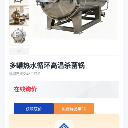
袋
拉伸膜
多罐热水循环高温杀菌锅
近期已成交
48
个订单
在线询价
获取底价
免费样品申领