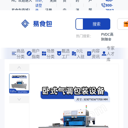
Hi，欢迎进入
你好,
免费
员
的
户
800-
请登
易食包商城！
注册
中
消
服
录
7017
心
息
务
搜索
PVDC高
热门搜索：
阻隔金
枪鱼柳
专家
共挤热
商品
用户
场景
甄选
0元
内容
人才
收缩袋
分类
指南
分类
工厂
入驻
资讯
库
卧式气调包装设备260*200*110一出四
PE
主要应用于中大型超市和食品加工厂，包括生鲜肉类、果蔬和熟食等领域
221340
非阻隔
易食包（EPAK）专注于卧式气调包装设备260*200*110一出
共挤热
产品卖点：
先进的置换系统、进口专用混配系统、多安全控制系统
收缩袋
221360
应用场景：
主要应用于中大型超市和食品加工厂，包括生鲜肉类、果蔬和
烤箱袋
价格：
在线询价
221330
商品参数
SE53
商品分类
卧式气调包装设备
热收缩