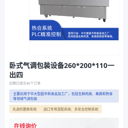
混配器配置
德国威特（WITT）混配器
袋
混配器配置
德国威特（WITT）混配器
拉伸膜
商品图片
卧式气调包装设备260*200*110一
出四
近期已成交
46
个订单
主要应用于中大型超市和食品加工厂，包括生鲜肉类、果蔬和熟食
等领域气调包装
先进的置换系统
进口专用混配系统、多安全控制系统
在线询价