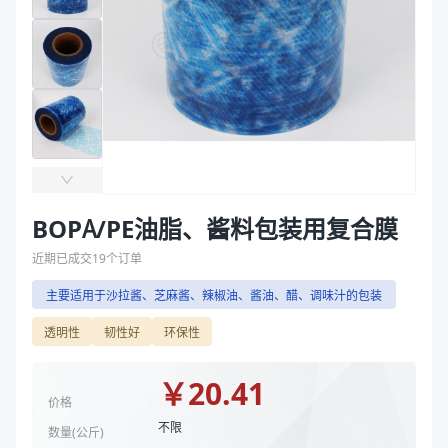
产品结构
BOPA、PE
袋
厚度（μm）
80
拉伸膜
宽度（mm）
50-1000
规格尺寸(宽度，mm)
50-1000
规格尺寸(高度，mm)
50-1000
纸芯内径(mm)
76
厚度(μm)
80
产品结构
BOPA、PE
厚度（μm）
80
BOPA/PE油脂、酱料包装用复合膜
宽度（mm）
50-1000
近期已成交
19
个订单
商品图片
主要适用于沙拉酱、芝麻酱、辣椒油、酱油、醋、调味汁的包装
透明性
韧性好
环保性
￥
20.41
价格
不限
数量(
公斤
)