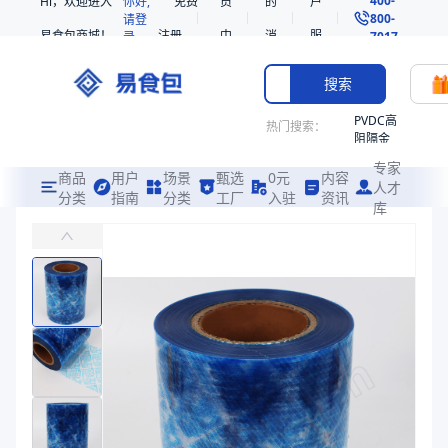
Hi，欢迎进入
你好,
免费
员
的
户
800-
请登
易食包商城！
注册
中
消
服
录
7017
心
息
务
搜索
PVDC高
热门搜索：
阻隔金
枪鱼柳
专家
共挤热
商品
用户
场景
甄选
0元
内容
人才
收缩袋
分类
指南
分类
工厂
入驻
资讯
库
BOPA/PE油脂、酱料包装用复合膜
PE
主要适用于沙拉酱、芝麻酱、辣椒油、酱油、醋、调味汁的包装
221340
非阻隔
易食包（EPAK）专注于BOPA/PE油脂、酱料包装用复合膜包装，
共挤热
产品卖点：
透明性、韧性好、环保性
收缩袋
221360
应用场景：
主要适用于沙拉酱、芝麻酱、辣椒油、酱油、醋、调味汁的包
烤箱袋
价格：
￥20.41
221330
商品参数
SE53
商品分类
复合膜
热收缩