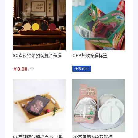
90直径铝箔预切复合盖膜
OPP热收缩膜标签
￥
0.08
在线询价
/
个
PP高阻隔气调托盒2213系
PP高阻隔宠物双联杯