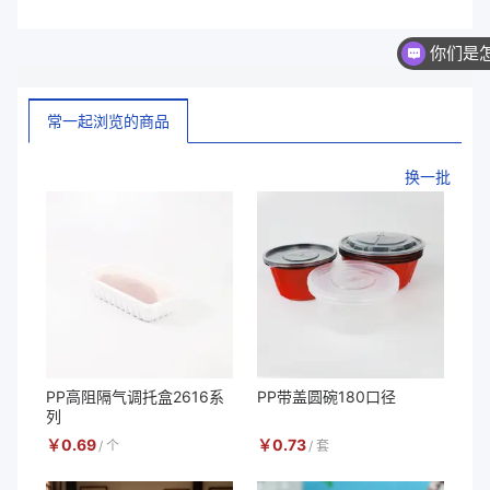
你们是
现在
常一起浏览的商品
换一批
PP高阻隔气调托盒2616系
PP带盖圆碗180口径
列
￥
0.69
￥
0.73
/
个
/
套