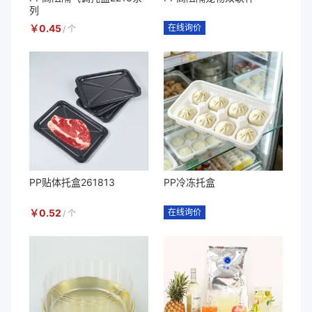
列
￥
0.45
在线询价
/
个
PP贴体托盒261813
PP冷冻托盒
￥
0.52
在线询价
/
个