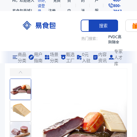
Hi，欢迎进入
你好,
免费
员
的
户
800-
请登
易食包商城！
注册
中
消
服
录
7017
心
息
务
搜索
PVDC高
热门搜索：
阻隔金
枪鱼柳
专家
共挤热
商品
用户
场景
甄选
0元
内容
人才
收缩袋
分类
指南
分类
工厂
入驻
资讯
库
PE/PA/EVOH高阻隔热收缩袋
PE
主要应用于奶酪、加工肉制品等包装
221340
非阻隔
易食包（EPAK）专注于PE/PA/EVOH高阻隔热收缩袋包装，提
共挤热
产品卖点：
热收缩性、高阻隔、热封性
收缩袋
221360
应用场景：
主要应用于奶酪、加工肉制品等包装
烤箱袋
价格：
￥0.31 ~ ￥0.62
221330
商品参数
SE53
商品分类
热收缩袋
热收缩