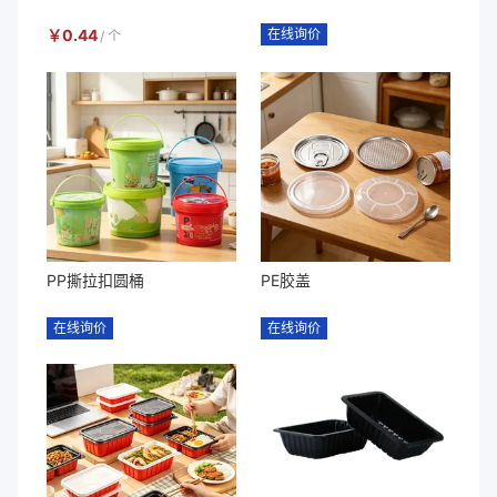
￥
0.44
在线询价
/
个
PP撕拉扣圆桶
PE胶盖
在线询价
在线询价