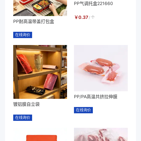
PP气调托盒221660
￥
0.37
/
个
PP耐高温带盖打包盒
在线询价
PP/PA高温共挤拉伸膜
镀铝膜自立袋
在线询价
在线询价