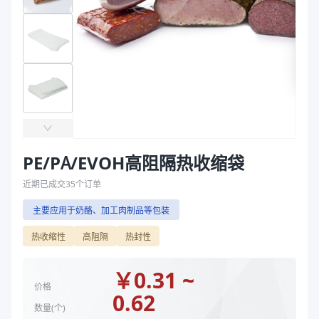
产品特性
材质PE/PA/EVOH 厚度80μm
袋
主要材质
PE、PA、EVOH
拉伸膜
厚度（μm）
80
宽度（mm）
200、180、250、230
长度（mm）
300、200、260、220
宽度 mm
250、180、230、200
长度 mm
200、220、260、300
主要材质
PE、PA、EVOH
厚度（μm）
80
PE/PA/EVOH高阻隔热收缩袋
宽度（mm）
180、200、230、250
近期已成交
35
个订单
长度（mm）
200、220、260、300
主要应用于奶酪、加工肉制品等包装
商品图片
热收缩性
高阻隔
热封性
￥
0.31 ~
价格
0.62
数量(
个
)