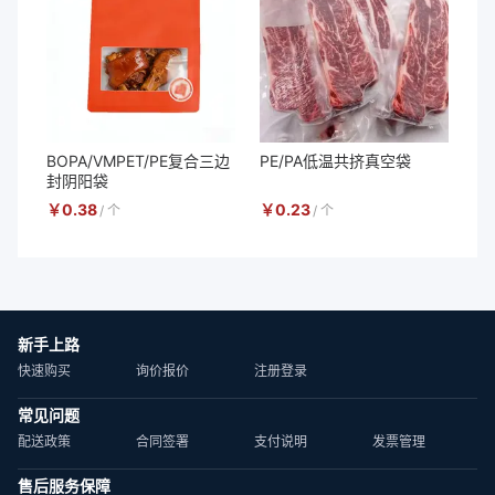
BOPA/VMPET/PE复合三边
PE/PA低温共挤真空袋
封阴阳袋
￥
0.38
￥
0.23
/
个
/
个
新手上路
快速购买
询价报价
注册登录
常见问题
配送政策
合同签署
支付说明
发票管理
售后服务保障