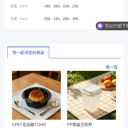
宽度（mm）
180、200、230、250
长度（mm）
200、220、260、300
你们是
常一起浏览的商品
换一批
CPET花朵碗11345
PP带盖方形杯