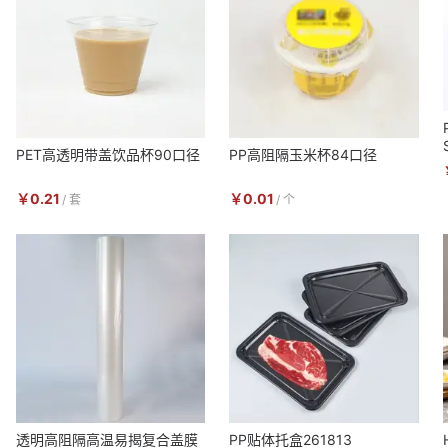
PET高透明带盖饮品杯90口径
PP高阻隔玉米杯84口径
￥
0.21
￥
0.01
/
套
/
个
透明高阻隔高温易揭复合盖膜
PP贴体托盒261813