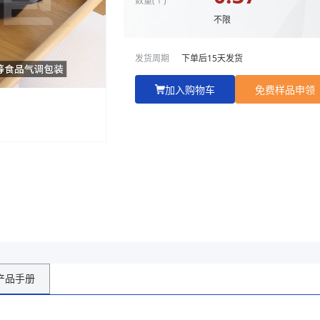
不限
发货周期
下单后
15
天发货
加入购物车
免费样品申领
产品手册