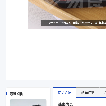
主要材质
PP、PP/PE、PP、PE
长度（mm）
220
宽度（mm）
160
高度（mm）
40
克重（g）
20、24
颜色
黑色
吸水垫
无吸水垫
补充说明
TJ221640A、DY221640
克重 g
20、24
规格尺寸 mm
220*160*40
型号
DY221640、TJ221640A
主要材质
PP、PP、PE
长度（mm）
220
宽度（mm）
160
高度（mm）
40
商品详情
商品介绍
最近销售
克重（g）
20、24
颜色
黑色
基本信息