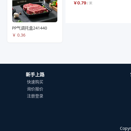
￥
0.79
/
米
PP气调托盒241440
￥
0.36
新手上路
快速购买
询价报价
注册登录
Cop