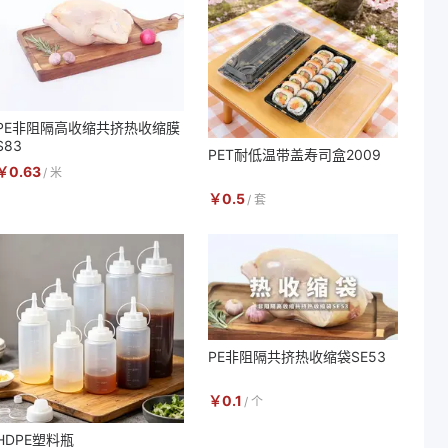
PE非阻隔高收缩共挤热收缩膜
S83
PET耐低温带盖寿司盒2009
￥
0.63
/
米
￥
0.5
/
套
PE非阻隔共挤热收缩袋SE53
￥
0.1
/
个
HDPE塑料瓶