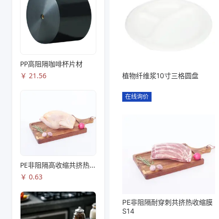
PP高阻隔咖啡杯片材
￥
21.56
植物纤维浆10寸三格圆盘
在线询价
PE非阻隔高收缩共挤热收缩膜S83
￥
0.63
PE非阻隔耐穿刺共挤热收缩膜
S14