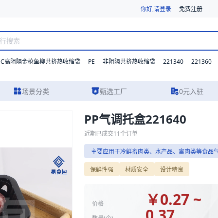
你好,请登录
免费注册
DC高阻隔金枪鱼柳共挤热收缩袋
PE
221340
221360
非阻隔共挤热收缩袋
场景分类
甄选工厂
0元入驻
PP气调托盒221640
格参数、实物图片及报价参考，主要应用于冷鲜畜肉类、水产品、禽肉类等
近期已成交
11
个订单
主要应用于冷鲜畜肉类、水产品、禽肉类等食品
保鲜性强
材质安全
设计精良
￥
0.27 ~
价格
0.37
数量(
个
)