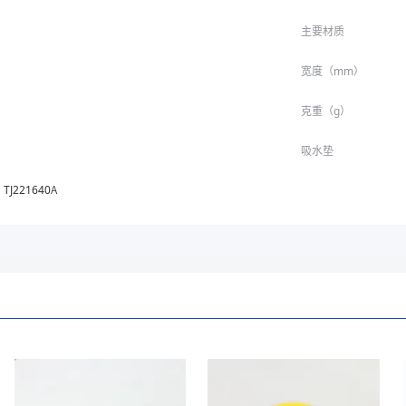
主要材质
宽度（mm）
克重（g）
吸水垫
TJ221640A