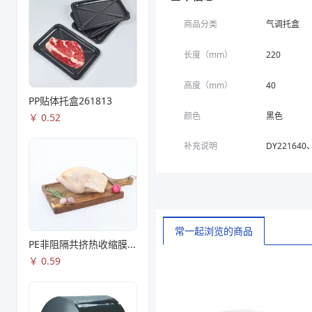
吸水垫
无吸水垫
商品分类
气调托盒
补充说明
DY221640、TJ221640A
商品图片
长度（mm）
220
高度（mm）
40
PP贴体托盒261813
颜色
黑色
￥
0.52
补充说明
DY221640、
常一起浏览的商品
PE非阻隔共挤热收缩膜S53
￥
0.59