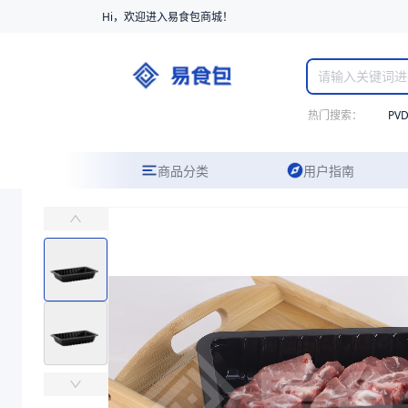
Hi，欢迎进入易食包商城！
热门搜索：
PV
商品分类
用户指南
PP气调托盒221640
主要应用于冷鲜畜肉类、水产品、禽肉类等食品气调包装
易食包（EPAK）专注于PP气调托盒221640包装，提供详尽的规
产品卖点：
保鲜性强、材质安全、设计精良
应用场景：
主要应用于冷鲜畜肉类、水产品、禽肉类等食品气调包装
价格：
￥0.27 ~ ￥0.37
商品参数
商品分类
气调托盒