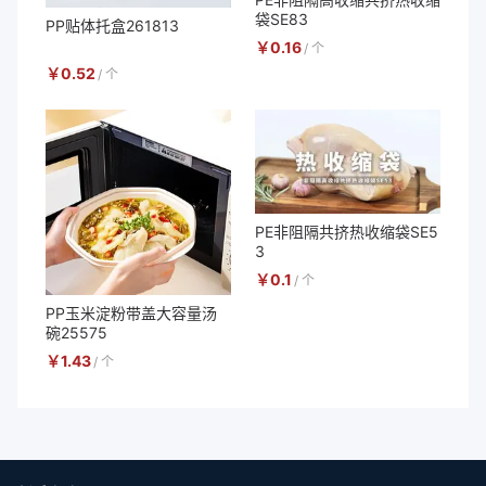
袋SE83
PP贴体托盒261813
￥
0.16
/
个
￥
0.52
/
个
PE非阻隔共挤热收缩袋SE5
3
￥
0.1
/
个
PP玉米淀粉带盖大容量汤
碗25575
￥
1.43
/
个