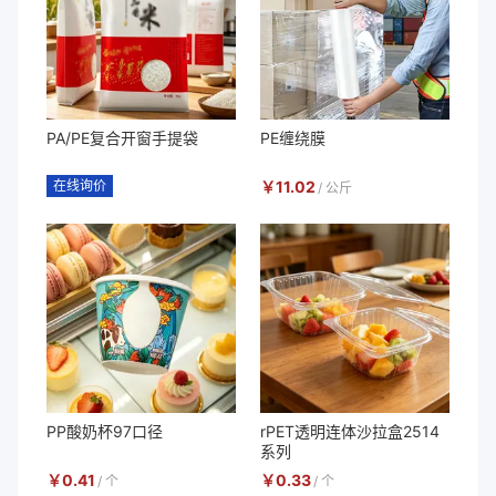
PA/PE复合开窗手提袋
PE缠绕膜
在线询价
￥
11.02
/
公斤
PP酸奶杯97口径
rPET透明连体沙拉盒2514
系列
￥
0.41
￥
0.33
/
个
/
个