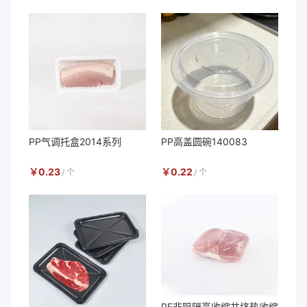
PP气调托盒2014系列
PP高盖圆碗140083
￥
0.23
￥
0.22
/
个
/
个
PE非阻隔高收缩共挤热收缩