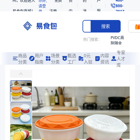
Hi，欢迎进入
你好,
免费
员
的
户
800-
请登
易食包商城！
注册
中
消
服
录
7017
心
息
务
搜索
PVDC高
热门搜索：
阻隔金
枪鱼柳
专家
共挤热
商品
用户
场景
甄选
0元
内容
人才
收缩袋
分类
指南
分类
工厂
入驻
资讯
库
PP带高盖防盗扣打包碗
PE
易食包（EPAK）专注于PP带高盖防盗扣打包碗包装，提供详尽的规
非阻隔
共挤热
价格：
在线询价
收缩袋
221340
商品参数
221360
商品分类
打包碗
烤箱袋
产品特性
支持定制
221330
产品特性
支持定制
SE53
商品图片
热收缩