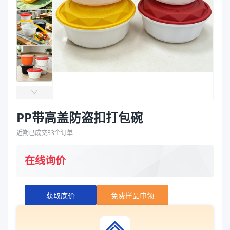
袋
拉伸膜
PP带高盖防盗扣打包碗
近期已成交
33
个订单
在线询价
获取底价
免费样品申领