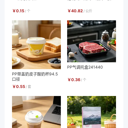
￥
0.15
￥
40.82
/
个
/
公斤
PP气调托盒241440
PP带盖奶皮子酸奶杯94.5
口径
￥
0.36
/
个
￥
0.55
/
套