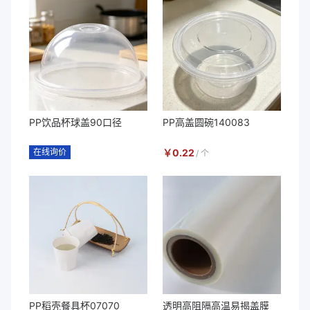
PP饮品杯球盖90口径
PP高盖圆碗140083
在线询价
￥
0.22
/
个
PP稻壳餐具杯07070
透明高阻隔高温易揭盖膜