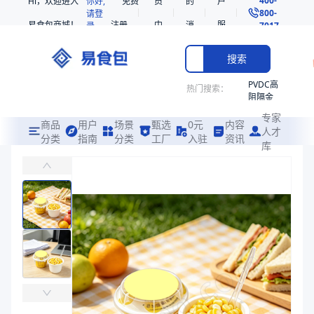
Hi，欢迎进入
你好,
免费
员
的
户
800-
请登
易食包商城！
注册
中
消
服
录
7017
心
息
务
搜索
PVDC高
热门搜索：
阻隔金
枪鱼柳
专家
共挤热
商品
用户
场景
甄选
0元
内容
人才
收缩袋
分类
指南
分类
工厂
入驻
资讯
库
玉米杯包装解决方案
PE
高阻氧锁鲜，即食包装优选
非阻隔
共挤热
易食包（EPAK）专注于玉米杯包装解决方案包装，提供详尽的规格参
收缩袋
产品卖点：
高阻隔性、密封性、便捷性
221340
221360
应用场景：
高阻氧锁鲜，即食包装优选
烤箱袋
价格：
￥0.01
221330
商品参数
SE53
商品分类
玉米杯
热收缩