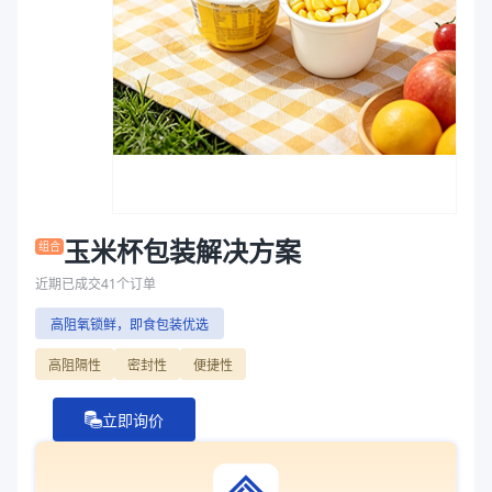
袋
商品图片
拉伸膜
玉米杯包装解决方案
组合
近期已成交
41
个订单
高阻氧锁鲜，即食包装优选
高阻隔性
密封性
便捷性
立即询价