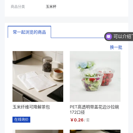
商品分类
玉米杯
常一起浏览的商品
换一批
玉米纤维可降解茶包
PET高透明带盖花边沙拉碗
172口径
在线询价
￥
0.26
/
套