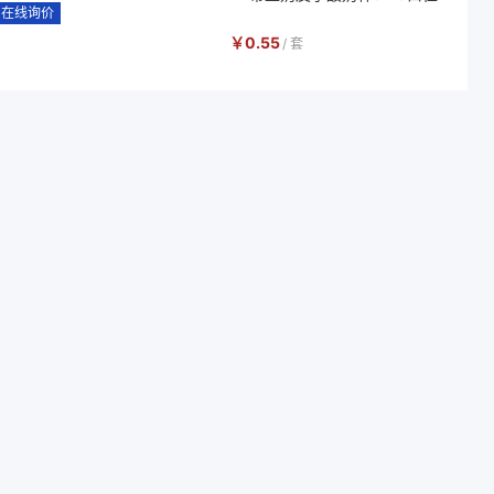
在线询价
￥
0.55
/
套