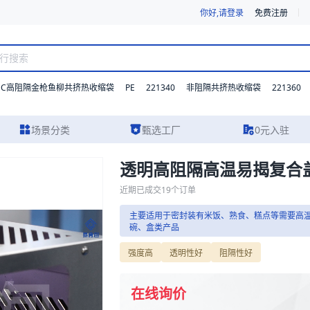
你好,请登录
免费注册
DC高阻隔金枪鱼柳共挤热收缩袋
PE
221340
221360
非阻隔共挤热收缩袋
场景分类
甄选工厂
0元入驻
透明高阻隔高温易揭复合
的规格参数、实物图片及报价参考，主要适用于密封装有米饭、熟食、糕
近期已成交
19
个订单
主要适用于密封装有米饭、熟食、糕点等需要高
碗、盒类产品
浙江精言包装科技有
盒类产品
强度高
透明性好
阻隔性好
食品包装
宠物食品包
主营业务:
包装装潢印刷品印刷；
在线询价
容器工具制品生产