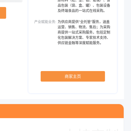
原材料（纸、塑、铝、玻璃）、食
品包装（袋、盒、罐）、包装设备
复合能力，兼具
优势
及终端食品的一站式在线采购。
产业赋能业务:
为供应商提供“全托管”服务，涵盖
运营、销售、物流、售后；为采购
商提供一站式采购服务，包括定制
化包装解决方案、专家技术支持、
供应链金融等深度赋能服务。
商家主页