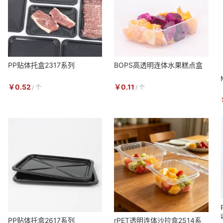
PP贴体托盒2317系列
BOPS高透明连体水果糕点盒
￥
0.52
￥
0.11
/
个
/
个
PP贴体托盒2617系列
rPET透明连体沙拉盒2514系