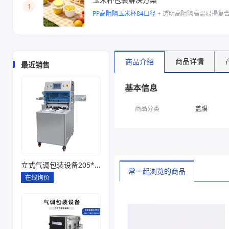
1
PP高阻隔玉米杯84口径
+
透明高阻隔高温易揭复
商品详情
商品介绍
最近销售
基本信息
商品分类
盖膜
立式气调包装设备205*145*85一出四
常一起浏览的商品
在线询价