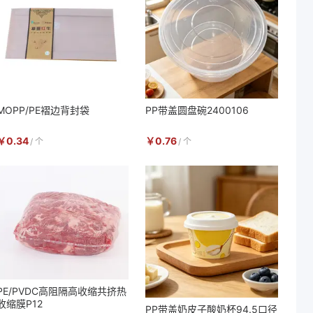
MOPP/PE褶边背封袋
PP带盖圆盘碗2400106
￥
0.34
￥
0.76
/
个
/
个
PE/PVDC高阻隔高收缩共挤热
收缩膜P12
PP带盖奶皮子酸奶杯94.5口径