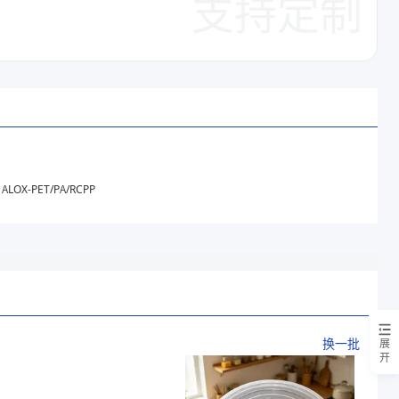
支持定制
ALOX-PET/PA/RCPP
换一批
展
开