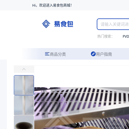
Hi，欢迎进入易食包商城！
热门搜索：
PV
商品分类
用户指南
透明高阻隔高温易揭复合盖膜
主要适用于密封装有米饭、熟食、糕点等需要高温杀菌的碗、盒类产品
易食包（EPAK）专注于透明高阻隔高温易揭复合盖膜包装，提供详尽
产品卖点：
强度高、透明性好、阻隔性好
应用场景：
主要适用于密封装有米饭、熟食、糕点等需要高温杀菌的碗、
价格：
在线询价
商品参数
商品分类
盖膜