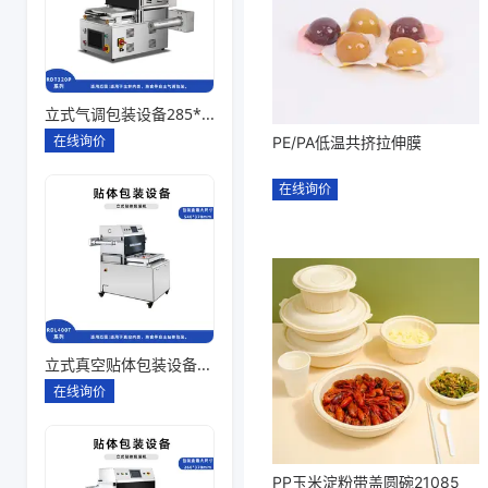
立式气调包装设备285*180*80一出一
在线询价
PE/PA低温共挤拉伸膜
在线询价
立式真空贴体包装设备260*180一出四
在线询价
PP玉米淀粉带盖圆碗21085