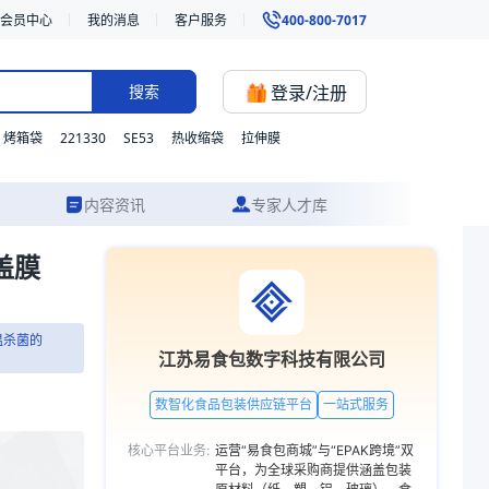
会员中心
我的消息
客户服务
400-800-7017
登录/注册
搜索
221330
SE53
烤箱袋
热收缩袋
拉伸膜
内容资讯
专家人才库
盖膜
点等需要高温杀菌的碗、盒类产品。我们支持材质、型号与功能的灵活定制
温杀菌的
限公司
江苏易食包数字科技有限公司
装
数智化食品包装供应链平台
一站式服务
食品用塑料包装
核心平台业务:
运营“易食包商城”与“EPAK跨境”双
主营
平台，为全球采购商提供涵盖包装