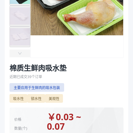
吸水量（ml）
30、45、50、65、约75、120（0.2%NaCl）、75、7
袋
宽度（mm）
80、100、120
拉伸膜
长度（mm）
100、180、160、150
颜色
珍珠白、炫酷黑、天空蓝、苹果绿、咖啡棕、可定
规格 mm
100*80、140*80、150*80、160*80、180*100、
吸水量（ml）
35、50、75（0.2%NACL）、75、120（0.2%NaC
宽度（mm）
80、100、120
长度（mm）
100、150、160、180
颜色
炫酷黑、珍珠白
棉质生鲜肉吸水垫
商品图片
近期已成交
39
个订单
主要应用于生鲜肉的吸水包装
吸水性
锁水性
美观性
￥
0.03 ~
价格
0.07
数量(
个
)