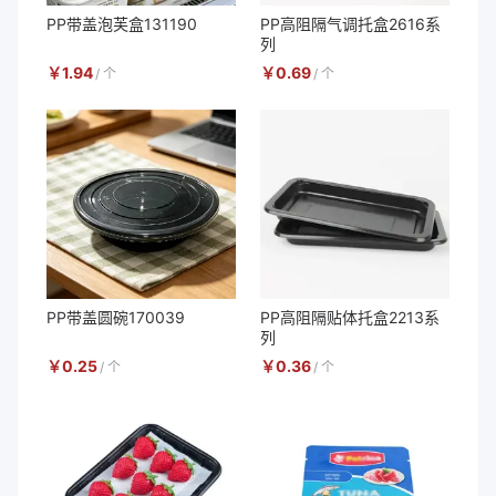
PP带盖泡芙盒131190
PP高阻隔气调托盒2616系
列
￥
1.94
￥
0.69
/
个
/
个
PP带盖圆碗170039
PP高阻隔贴体托盒2213系
列
￥
0.25
￥
0.36
/
个
/
个