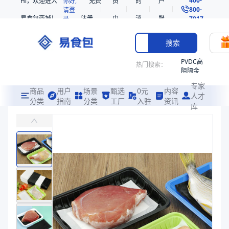
Hi，欢迎进入
你好,
免费
员
的
户
800-
请登
易食包商城！
注册
中
消
服
录
7017
心
息
务
搜索
PVDC高
热门搜索：
阻隔金
枪鱼柳
专家
共挤热
商品
用户
场景
甄选
0元
内容
人才
收缩袋
分类
指南
分类
工厂
入驻
资讯
库
棉质生鲜肉吸水垫
PE
主要应用于生鲜肉的吸水包装
221340
非阻隔
易食包（EPAK）专注于棉质生鲜肉吸水垫包装，提供详尽的规格参数
共挤热
产品卖点：
吸水性、锁水性、美观性
收缩袋
221360
应用场景：
主要应用于生鲜肉的吸水包装
烤箱袋
价格：
￥0.03 ~ ￥0.07
221330
商品参数
SE53
商品分类
吸水垫
热收缩