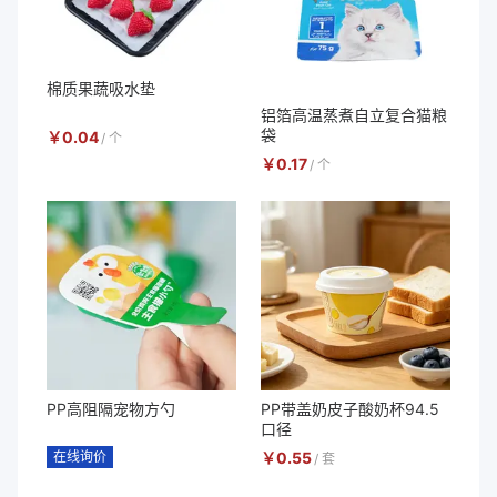
棉质果蔬吸水垫
铝箔高温蒸煮自立复合猫粮
袋
￥
0.04
/
个
￥
0.17
/
个
PP高阻隔宠物方勺
PP带盖奶皮子酸奶杯94.5
口径
在线询价
￥
0.55
/
套