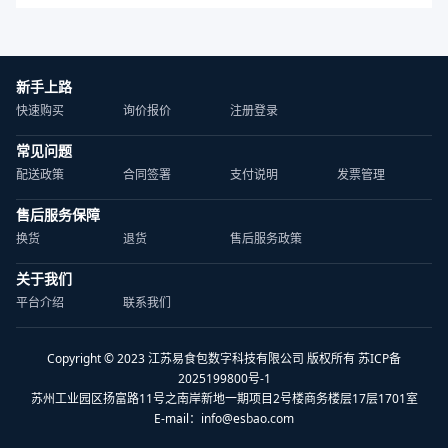
新手上路
快速购买
询价报价
注册登录
常见问题
配送政策
合同签署
支付说明
发票管理
售后服务保障
换货
退货
售后服务政策
关于我们
平台介绍
联系我们
Copyright © 2023 江苏易食包数字科技有限公司 版权所有 苏ICP备
2025199800号-1
苏州工业园区扬富路11号之南岸新地一期项目2号楼商务楼层17层1701室
E-mail：
info@esbao.com