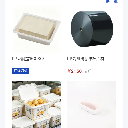
换一批
PP豆腐盒160939
PP高阻隔咖啡杯片材
在线询价
￥
21.56
/
公斤