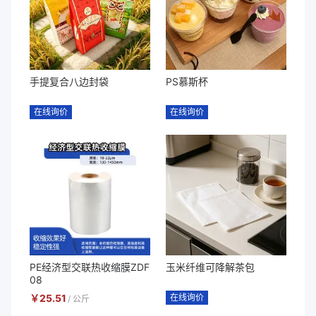
手提复合八边封袋
PS慕斯杯
在线询价
在线询价
PE经济型交联热收缩膜ZDF
玉米纤维可降解茶包
08
￥
25.51
在线询价
/
公斤