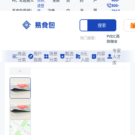
Hi，欢迎进入
你好,
免费
员
的
户
800-
请登
易食包商城！
注册
中
消
服
录
7017
心
息
务
搜索
PVDC高
热门搜索：
阻隔金
枪鱼柳
专家
共挤热
商品
用户
场景
甄选
0元
内容
人才
收缩袋
分类
指南
分类
工厂
入驻
资讯
库
不干胶标签
PE
主要应用于食品、酒类、饮料等产品的非直接接触贴签用
221340
非阻隔
易食包（EPAK）专注于不干胶标签包装，提供详尽的规格参数、实物
共挤热
产品卖点：
印刷清晰、粘性强、可定制
收缩袋
221360
应用场景：
主要应用于食品、酒类、饮料等产品的非直接接触贴签用
烤箱袋
价格：
在线询价
221330
商品参数
SE53
商品分类
标签
热收缩