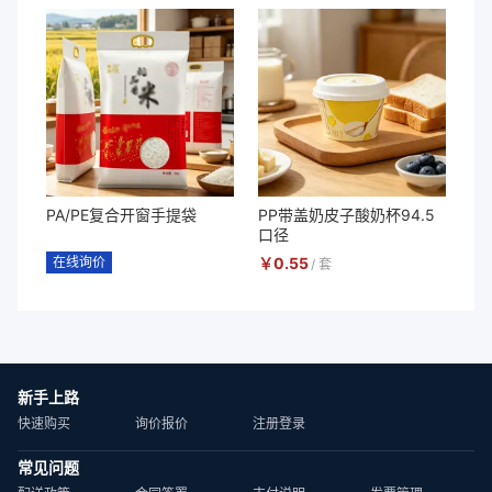
PA/PE复合开窗手提袋
PP带盖奶皮子酸奶杯94.5
口径
在线询价
￥
0.55
/
套
新手上路
快速购买
询价报价
注册登录
常见问题