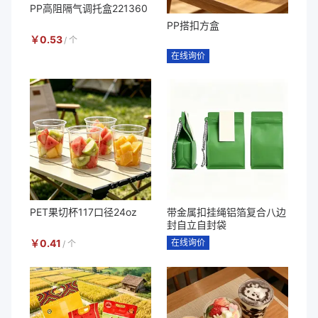
PP高阻隔气调托盒221360
PP搭扣方盒
￥
0.53
/
个
在线询价
PET果切杯117口径24oz
带金属扣挂绳铝箔复合八边
封自立自封袋
￥
0.41
在线询价
/
个