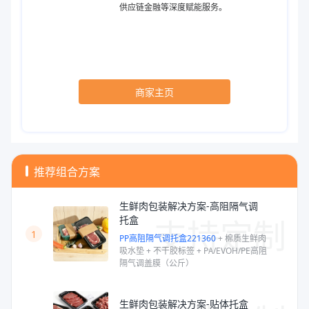
供应链金融等深度赋能服务。
商家主页
推荐组合方案
生鲜肉包装解决方案-高阻隔气调
支持定制
托盒
1
PP高阻隔气调托盒221360
+
棉质生鲜肉
吸水垫
+
不干胶标签
+
PA/EVOH/PE高阻
隔气调盖膜（公斤）
生鲜肉包装解决方案-贴体托盒