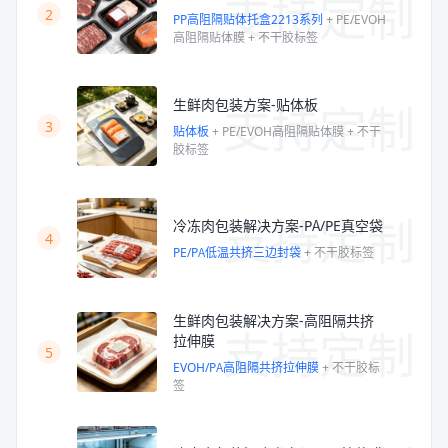
支持定制
2
PP高阻隔贴体托盒2213系列
+
PE/EVOH
高阻隔贴体膜
+
不干胶标签
支持定制
生鲜肉包装方案-贴体板
3
贴体板
+
PE/EVOH高阻隔贴体膜
+
不干
胶标签
支持定制
冷冻肉包装解决方案-PA/PE真空袋
4
PE/PA低温共挤三边封袋
+
不干胶标签
生鲜肉包装解决方案-高阻隔共挤
支持定制
拉伸膜
5
EVOH/PA高阻隔共挤拉伸膜
+
不干胶标
签