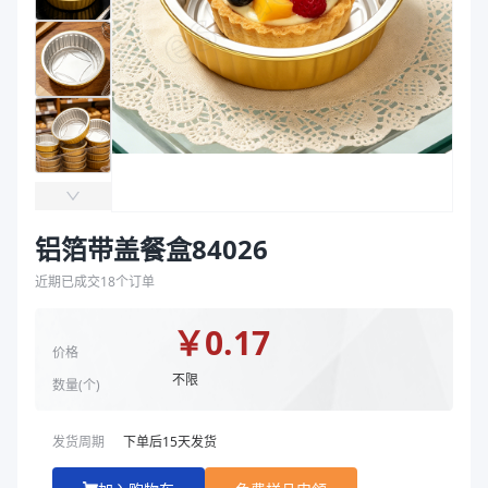
袋
主要材质
铝箔
拉伸膜
高度（mm）
26
直径（mm）
84
平均重量（g）
3.2
商品图片
铝箔带盖餐盒84026
近期已成交
18
个订单
￥
0.17
价格
不限
数量(
个
)
发货周期
下单后
15
天发货