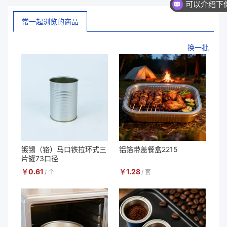
你们是
常一起浏览的商品
换一批
镀锡（铬）马口铁拉环式三
铝箔带盖餐盒2215
片罐73口径
￥
0.61
￥
1.28
/
个
/
套