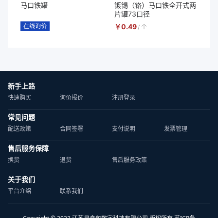
马口铁罐
镀锡（铬）马口铁全开式两
片罐73口径
在线询价
￥
0.49
/
个
新手上路
快速购买
询价报价
注册登录
常见问题
配送政策
合同签署
支付说明
发票管理
售后服务保障
换货
退货
售后服务政策
关于我们
平台介绍
联系我们
Copyright © 2023 江苏易食包数字科技有限公司 版权所有 苏ICP备