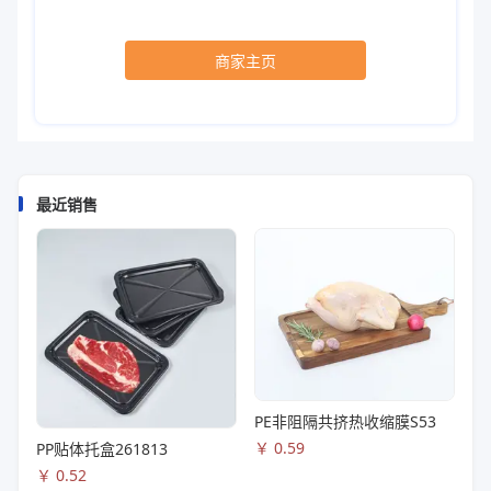
商家主页
最近销售
PE非阻隔共挤热收缩膜S53
￥
0.59
PP贴体托盒261813
￥
0.52