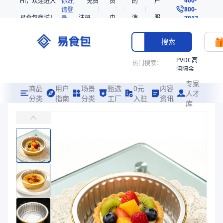
Hi，欢迎进入
你好,
免费
员
的
户
800-
请登
易食包商城！
注册
中
消
服
录
7017
心
息
务
搜索
PVDC高
热门搜索：
阻隔金
枪鱼柳
专家
共挤热
商品
用户
场景
甄选
0元
内容
人才
收缩袋
分类
指南
分类
工厂
入驻
资讯
库
铝箔带盖餐盒84026
PE
易食包（EPAK）专注于铝箔带盖餐盒84026包装，提供详尽的规格
221340
非阻隔
价格：
￥0.17
共挤热
收缩袋
商品参数
221360
商品分类
铝箔餐盒
烤箱袋
主要材质
铝箔
221330
高度（mm）
26
SE53
直径（mm）
84
热收缩
平均重量（g）
3.2