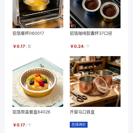
铝箔餐杯060017
铝箔咖啡胶囊杯37口径
￥
0.17
￥
0.24
/
套
/
个
铝箔带盖餐盒84026
开窗马口铁盒
￥
0.17
在线询价
/
个