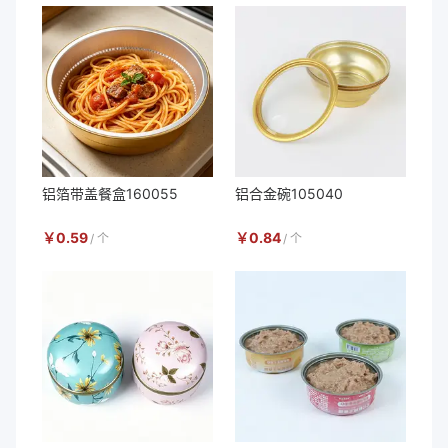
铝箔带盖餐盒160055
铝合金碗105040
￥
0.59
￥
0.84
/
个
/
个