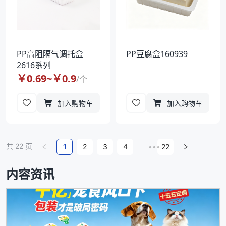
PP高阻隔气调托盒
PP豆腐盒160939
2616系列
￥
0.69
~￥
0.9
/
个
加入购物车
加入购物车
共
22
页
1
2
3
4
•••
22
内容资讯