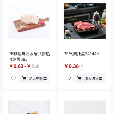
PE非阻隔高收缩共挤热
PP气调托盒241440
收缩膜S83
￥
0.63
~￥
1
￥
0.36
/
米
/
个
加入购物车
加入购物车