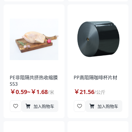
PE非阻隔共挤热收缩膜
PP高阻隔咖啡杯片材
S53
￥
0.59
~￥
1.68
￥
21.56
/
米
/
公斤
加入购物车
加入购物车