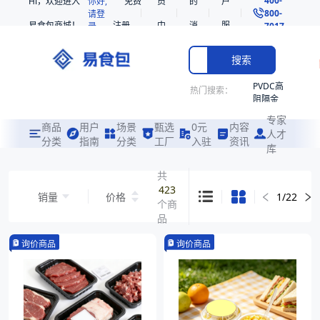
Hi，欢迎进入
你好,
免费
员
的
户
800-
请登
易食包商城！
注册
中
消
服
录
7017
心
息
务
搜索
PVDC高
热门搜索：
阻隔金
枪鱼柳
专家
共挤热
商品
用户
场景
甄选
0元
内容
人才
收缩袋
分类
指南
分类
工厂
入驻
资讯
库
PE
非阻隔
共
共挤热
423
销量
价格
1
/
22
收缩袋
个商
221340
品
221360
询价商品
询价商品
烤箱袋
221330
SE53
热收缩