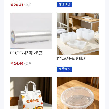
￥
20.41
在线询价
/
公斤
PET/PE非阻隔气调膜
PP两格分体调料盒
￥
24.49
/
公斤
在线询价