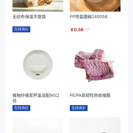
无纺布保温手提袋
PP带盖圆碗240058
在线询价
￥
0.56
/
个
植物纤维浆杯盖适配90口
PE/PA高韧性热收缩膜
径
在线询价
在线询价