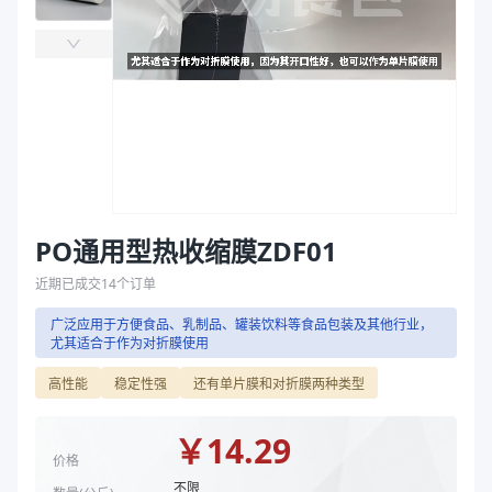
主要材质
PO、PE、PP
袋
厚度（μm）
15、19、12
拉伸膜
宽度（mm）
350、400、300
长度（m）
1067、1332、1667、2134
型号规格
12μm*300mm*1667m（对折）、15μm*350m
主要材质
PE、PP
厚度（μm）
12、15、19
宽度（mm）
300、350、400
长度（m）
1067、1332、1667、2134
PO通用型热收缩膜ZDF01
商品图片
近期已成交
14
个订单
广泛应用于方便食品、乳制品、罐装饮料等食品包装及其他行业，
尤其适合于作为对折膜使用
高性能
稳定性强
还有单片膜和对折膜两种类型
￥
14.29
价格
不限