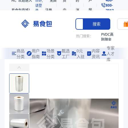
Hi，欢迎进入
你好,
免费
员
的
户
800-
请登
易食包商城！
注册
中
消
服
录
7017
心
息
务
搜索
PVDC高
热门搜索：
阻隔金
枪鱼柳
专家
共挤热
商品
用户
场景
甄选
0元
内容
人才
收缩袋
分类
指南
分类
工厂
入驻
资讯
库
PO通用型热收缩膜ZDF01
PE
广泛应用于方便食品、乳制品、罐装饮料等食品包装及其他行业，尤其适
221340
非阻隔
易食包（EPAK）专注于PO通用型热收缩膜ZDF01包装，提供详尽
共挤热
产品卖点：
高性能、稳定性强、还有单片膜和对折膜两种类型
收缩袋
221360
应用场景：
广泛应用于方便食品、乳制品、罐装饮料等食品包装及其他行
烤箱袋
价格：
￥14.29
221330
商品参数
SE53
商品分类
热收缩膜
热收缩