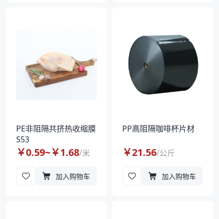
PE非阻隔共挤热收缩膜
PP高阻隔咖啡杯片材
S53
￥
0.59
~￥
1.68
￥
21.56
/
米
/
公斤
加入购物车
加入购物车