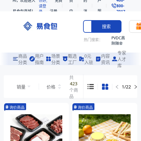
Hi，欢迎进入
你好,
免费
员
的
户
800-
请登
易食包商城！
注册
中
消
服
录
7017
心
息
务
搜索
PVDC高
热门搜索：
阻隔金
枪鱼柳
专家
共挤热
商品
用户
场景
甄选
0元
内容
人才
收缩袋
分类
指南
分类
工厂
入驻
资讯
库
PE
221340
共
423
非阻隔
销量
价格
1
/
22
个商
共挤热
收缩袋
品
221360
询价商品
询价商品
烤箱袋
221330
SE53
热收缩