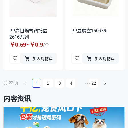
PP高阻隔气调托盒
PP豆腐盒160939
2616系列
￥
0.69
~￥
0.9
/
个
加入购物车
加入购物车
共
22
页
1
2
3
4
•••
22
内容资讯