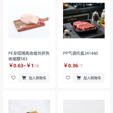
PE非阻隔高收缩共挤热
PP气调托盒241440
收缩膜S83
￥
0.63
~￥
1
￥
0.36
/
米
/
个
加入购物车
加入购物车