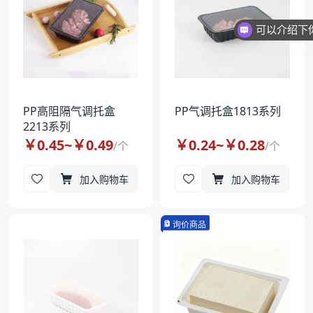
你们是
PP高阻隔气调托盒
PP气调托盒1813系列
2213系列
￥
0.45
~￥
0.49
￥
0.24
~￥
0.28
/
个
/
个
加入购物车
加入购物车
询价商品