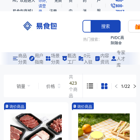
Hi，欢迎进入
你好,
免费
员
的
户
800-
请登
易食包商城！
注册
中
消
服
录
7017
心
息
务
搜索
PVDC高
热门搜索：
阻隔金
枪鱼柳
专家
共挤热
商品
用户
场景
甄选
0元
内容
人才
收缩袋
分类
指南
分类
工厂
入驻
资讯
库
PE
221340
共
423
非阻隔
销量
价格
1
/
22
个商
共挤热
收缩袋
品
221360
询价商品
询价商品
221330
烤箱袋
SE53
热收缩