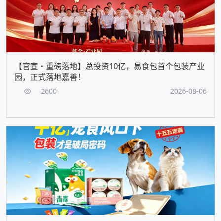
【官宣・重磅落地】总投资10亿，易食包首个包装产业
园，正式落地嘉善！
2600
2026-08-06