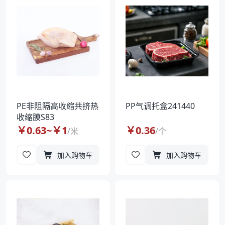
PE非阻隔高收缩共挤热
PP气调托盒241440
收缩膜S83
￥
0.63
~￥
1
￥
0.36
/
米
/
个
加入购物车
加入购物车