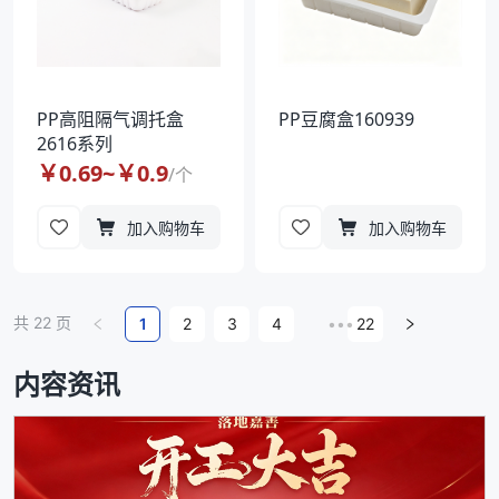
PP高阻隔气调托盒
PP豆腐盒160939
2616系列
￥
0.69
~￥
0.9
/
个
加入购物车
加入购物车
共
22
页
1
2
3
4
•••
22
内容资讯