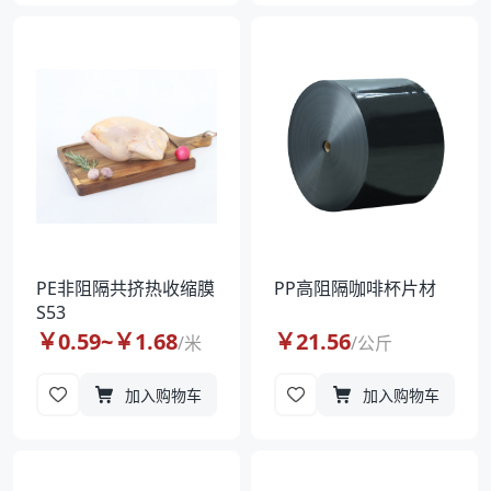
PE非阻隔共挤热收缩膜
PP高阻隔咖啡杯片材
S53
￥
0.59
~￥
1.68
￥
21.56
/
米
/
公斤
加入购物车
加入购物车