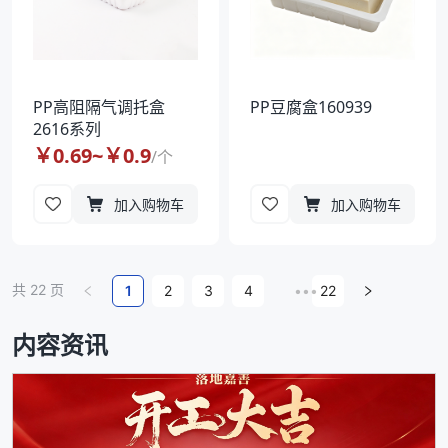
PP高阻隔气调托盒
PP豆腐盒160939
2616系列
￥
0.69
~￥
0.9
/
个
加入购物车
加入购物车
共
22
页
1
2
3
4
•••
22
内容资讯