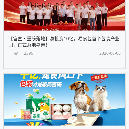
【官宣・重磅落地】总投资10亿，易食包首个包装产业
园，正式落地嘉善！
2396
2026-08-06