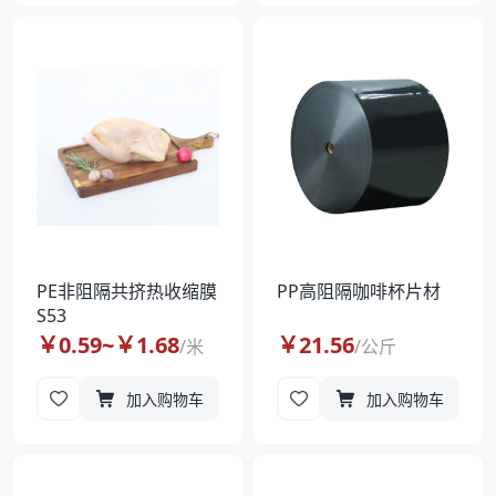
PE非阻隔共挤热收缩膜
PP高阻隔咖啡杯片材
S53
￥
0.59
~￥
1.68
￥
21.56
/
米
/
公斤
加入购物车
加入购物车