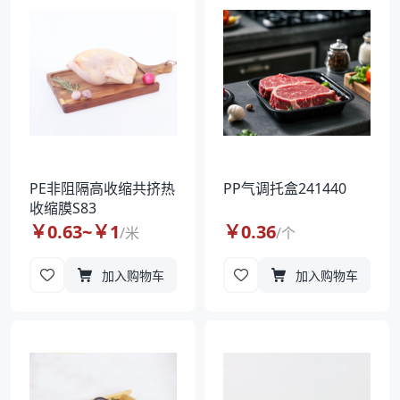
PE非阻隔高收缩共挤热
PP气调托盒241440
收缩膜S83
￥
0.63
~￥
1
￥
0.36
/
米
/
个
加入购物车
加入购物车