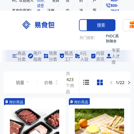
Hi，欢迎进入
你好,
免费
员
的
户
800-
请登
易食包商城！
注册
中
消
服
录
7017
心
息
务
搜索
PVDC高
热门搜索：
阻隔金
枪鱼柳
专家
共挤热
商品
用户
场景
甄选
0元
内容
人才
收缩袋
分类
指南
分类
工厂
入驻
资讯
库
PE
221340
共
423
非阻隔
销量
价格
1
/
22
个商
共挤热
收缩袋
品
221360
询价商品
询价商品
烤箱袋
221330
SE53
热收缩