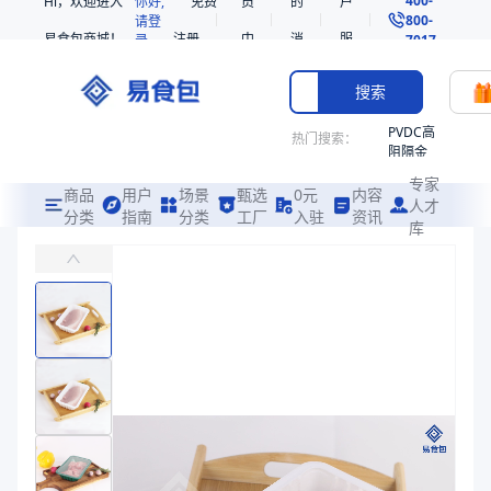
Hi，欢迎进入
你好,
免费
员
的
户
800-
请登
易食包商城！
注册
中
消
服
录
7017
心
息
务
搜索
PVDC高
热门搜索：
阻隔金
枪鱼柳
专家
共挤热
商品
用户
场景
甄选
0元
内容
人才
收缩袋
分类
指南
分类
工厂
入驻
资讯
库
PP气调托盒221350
PE
主要应用于冷鲜畜肉类、水产品、禽肉类等食品气调包装
221340
非阻隔
易食包（EPAK）专注于PP气调托盒221350包装，提供详尽的规
共挤热
产品卖点：
保鲜性强、材质安全、设计精良
收缩袋
221360
应用场景：
主要应用于冷鲜畜肉类、水产品、禽肉类等食品气调包装
烤箱袋
价格：
￥0.24 ~ ￥0.42
221330
商品参数
SE53
商品分类
气调托盒
热收缩