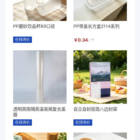
PP磨砂饮品杯89口径
PP带盖长方盒2114系列
在线询价
￥
0.34
/
个
透明高阻隔高温易揭复合盖
自立自封铝箔八边封袋
膜
在线询价
在线询价