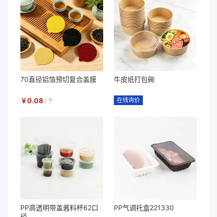
70直径铝箔预切复合盖膜
牛皮纸打包碗
￥
0.08
在线询价
/
个
PP高透明带盖酱料杯62口
PP气调托盒221330
径