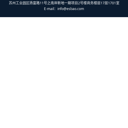
苏州工业园区扬富路11号之南岸新地一期项目2号楼商务楼层17层1701室
E-mail：
info@esbao.com