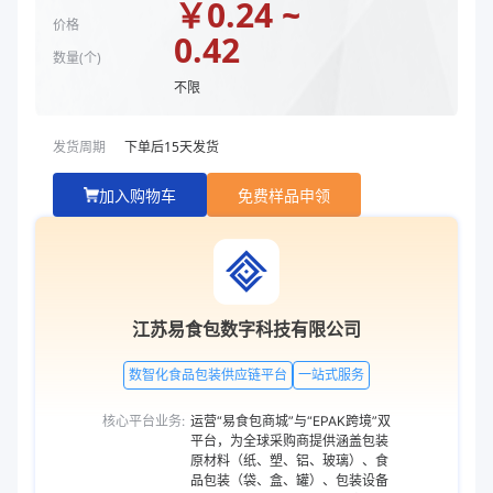
￥
0.24 ~
颜色
透明、黑色、黄色、白色、唐顺兴金
价格
0.42
吸水垫
无吸水垫、130*80黑色棉质吸水垫、153*80黑色
数量(
个
)
补充说明
TJ221350A、TJ221350E、TJ221350L
不限
商品图片
发货周期
下单后
15
天发货
加入购物车
免费样品申领
江苏易食包数字科技有限公司
数智化食品包装供应链平台
一站式服务
核心平台业务:
运营“易食包商城”与“EPAK跨境”双
平台，为全球采购商提供涵盖包装
原材料（纸、塑、铝、玻璃）、食
品包装（袋、盒、罐）、包装设备