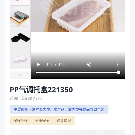
主要材质
PP/PE、PP、PE
袋
主要材质
PP、PE、PP
拉伸膜
长度（mm）
222、220
宽度（mm）
130、132
高度（mm）
50
克重（g）
20、22、23
颜色
黑色、金色、白色、黄色、透明、唐顺兴金、本色
吸水垫
黑色棉质吸水垫130*80、黑色棉质吸水垫153*80
补充说明
TJ221350E、TJ221350L、TJ221350E/PE、TJ2
克重 g
20、22
规格尺寸 mm
222*132*50
PP气调托盒221350
型号
TJ221350A、TJ221350E、TJ221350L、TJ221350E/
主要材质
PP、PE
近期已成交
38
个订单
长度（mm）
222
主要应用于冷鲜畜肉类、水产品、禽肉类等食品气调包装
宽度（mm）
132
保鲜性强
材质安全
设计精良
高度（mm）
50
克重（g）
20、22