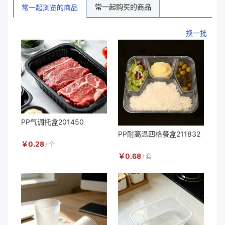
常一起购买的商品
常一起浏览的商品
换一批
PP气调托盒201450
PP耐高温四格餐盒211832
￥
0.28
/
个
￥
0.68
/
套