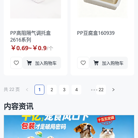
PP高阻隔气调托盒
PP豆腐盒160939
2616系列
￥
0.69
~￥
0.9
/
个
加入购物车
加入购物车
共
22
页
1
2
3
4
•••
22
内容资讯