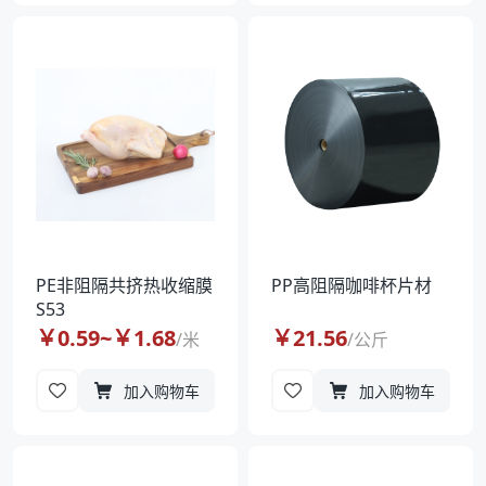
PE非阻隔共挤热收缩膜
PP高阻隔咖啡杯片材
S53
￥
0.59
~￥
1.68
￥
21.56
/
米
/
公斤
加入购物车
加入购物车