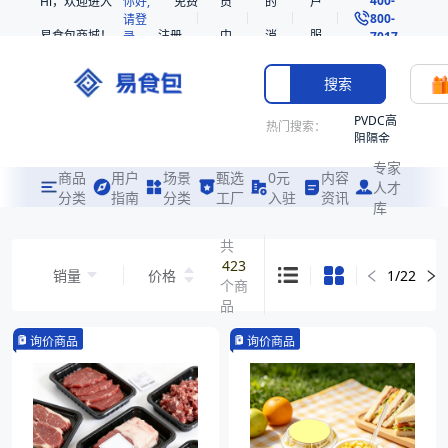
Hi，欢迎进入
你好,
免费
员
的
户
800-
请登
易食包商城！
注册
中
消
服
录
7017
心
息
务
搜索
PVDC高
热门搜索：
阻隔金
枪鱼柳
专家
共挤热
商品
用户
场景
甄选
0元
内容
人才
收缩袋
分类
指南
分类
工厂
入驻
资讯
库
PE
221340
共
423
非阻隔
销量
价格
1
/
22
个商
共挤热
收缩袋
品
221360
询价商品
询价商品
221330
烤箱袋
SE53
热收缩