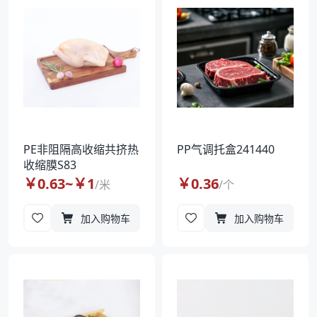
PE非阻隔高收缩共挤热
PP气调托盒241440
收缩膜S83
￥
0.63
~￥
1
￥
0.36
/
米
/
个
加入购物车
加入购物车