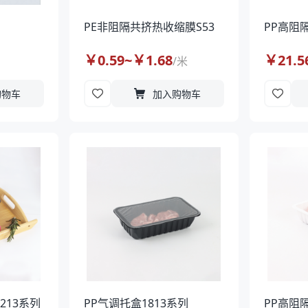
PE非阻隔共挤热收缩膜S53
PP高阻
￥
0.59
~￥
1.68
￥
21.5
/
米
购物车
加入购物车
213系列
PP气调托盒1813系列
PP高阻