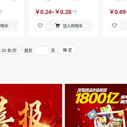
￥
0.24
~￥
0.28
￥
0.69
个
/
个
购物车
加入购物车
确 定
20 条/页
跳至
页