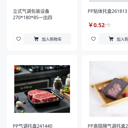
立式气调包装设备
PP贴体托盒261813
270*180*85一出四
￥
0.52
/
个
加入购物车
加入
PP气调托盒241440
PP高阻隔气调托盒2