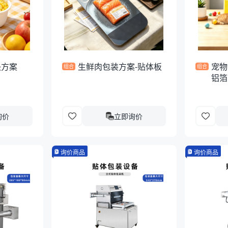
决方案
生鲜肉包装方案-贴体板
宠物
组合
组合
铝箔
询价
立即询价
询价商品
询价商品