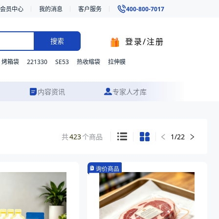
会员中心
我的消息
客户服务
400-800-7017
登录/注册
搜索
221330
SE53
烤箱袋
热收缩袋
拉伸膜
内容资讯
专家人才库
共
423
个商品
1
/
22
询价商品