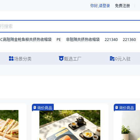
你好,请登录
免费注册
DC高阻隔金枪鱼柳共挤热收缩袋
PE
221340
221360
非阻隔共挤热收缩袋
场景分类
甄选工厂
0元入驻
询价商品
询价商品