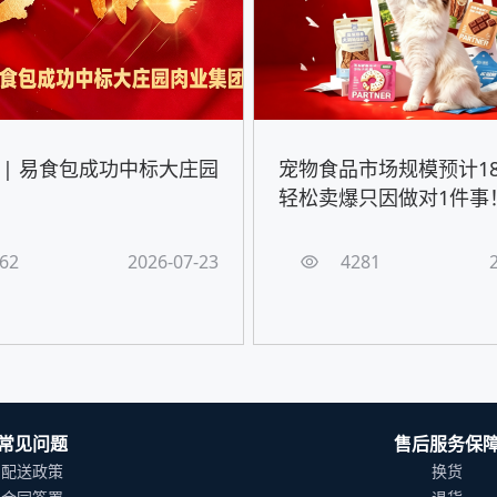
 | 易食包成功中标大庄园
宠物食品市场规模预计18
轻松卖爆只因做对1件事
62
2026-07-23
4281
常见问题
售后服务保
配送政策
换货