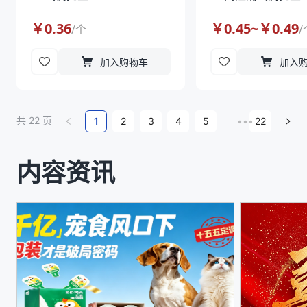
￥
0.36
￥
0.45
~￥
0.49
/
个
/
加入购物车
加入
共
22
页
1
2
3
4
5
•••
22
内容资讯