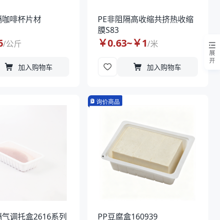
隔咖啡杯片材
PE非阻隔高收缩共挤热收缩
膜S83
6
￥
0.63
~￥
1
/
公斤
/
米
展
开
加入购物车
加入购物车
询价商品
隔气调托盒2616系列
PP豆腐盒160939