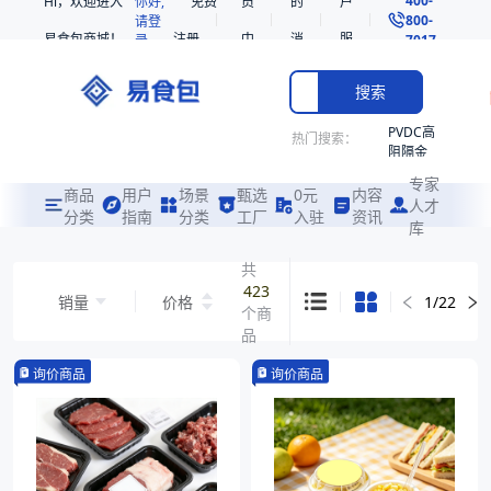
Hi，欢迎进入
你好,
免费
员
的
户
800-
请登
易食包商城！
注册
中
消
服
录
7017
心
息
务
搜索
PVDC高
热门搜索：
阻隔金
枪鱼柳
专家
共挤热
商品
用户
场景
甄选
0元
内容
人才
收缩袋
分类
指南
分类
工厂
入驻
资讯
库
PE
非阻隔
共
共挤热
423
销量
价格
1
/
22
收缩袋
个商
221340
品
221360
询价商品
询价商品
烤箱袋
221330
SE53
热收缩