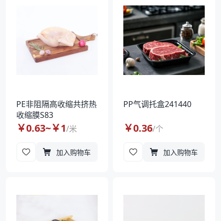
PE非阻隔高收缩共挤热
PP气调托盒241440
收缩膜S83
￥
0.63
~￥
1
￥
0.36
/
米
/
个
加入购物车
加入购物车