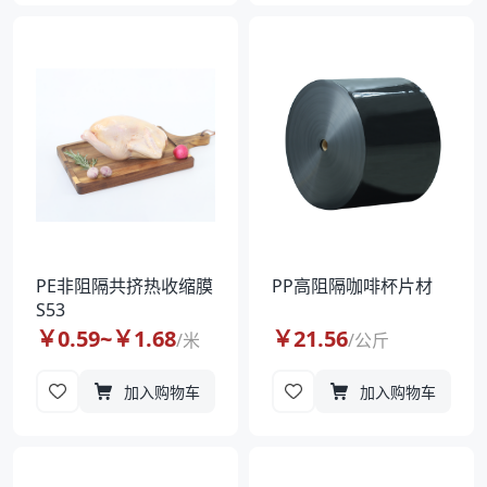
PE非阻隔共挤热收缩膜
PP高阻隔咖啡杯片材
S53
￥
0.59
~￥
1.68
￥
21.56
/
米
/
公斤
加入购物车
加入购物车