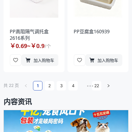
PP高阻隔气调托盒
PP豆腐盒160939
2616系列
￥
0.69
~￥
0.9
/
个
加入购物车
加入购物车
共
22
页
1
2
3
4
•••
22
内容资讯