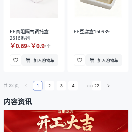
PP高阻隔气调托盒
PP豆腐盒160939
2616系列
￥
0.69
~￥
0.9
/
个
加入购物车
加入购物车
共
22
页
1
2
3
4
•••
22
内容资讯