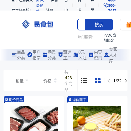
Hi，欢迎进入
你好,
免费
员
的
户
800-
请登
易食包商城！
注册
中
消
服
录
7017
心
息
务
搜索
PVDC高
热门搜索：
阻隔金
枪鱼柳
专家
共挤热
商品
用户
场景
甄选
0元
内容
人才
收缩袋
分类
指南
分类
工厂
入驻
资讯
库
PE
221340
共
423
非阻隔
销量
价格
1
/
22
个商
共挤热
收缩袋
品
221360
询价商品
询价商品
烤箱袋
221330
SE53
热收缩