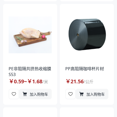
PE非阻隔共挤热收缩膜
PP高阻隔咖啡杯片材
S53
￥
0.59
~￥
1.68
￥
21.56
/
米
/
公斤
加入购物车
加入购物车