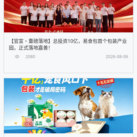
【官宣・重磅落地】总投资10亿，易食包首个包装产业
园，正式落地嘉善！
2080
2026-08-06