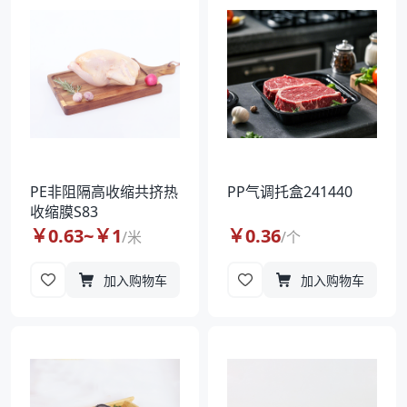
PE非阻隔高收缩共挤热
PP气调托盒241440
收缩膜S83
￥
0.63
~￥
1
￥
0.36
/
米
/
个
加入购物车
加入购物车