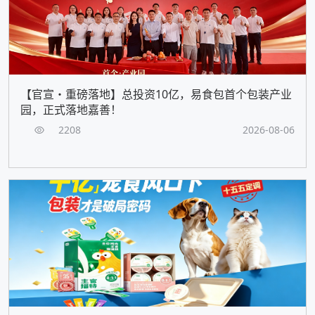
【官宣・重磅落地】总投资10亿，易食包首个包装产业
园，正式落地嘉善！
2208
2026-08-06