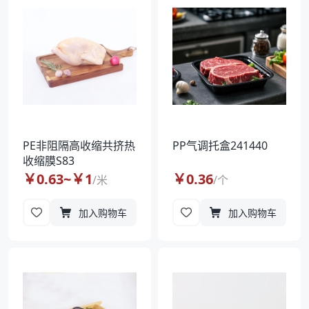
PE非阻隔高收缩共挤热
PP气调托盒241440
收缩膜S83
￥
0.63
~￥
1
￥
0.36
/
米
/
个
加入购物车
加入购物车