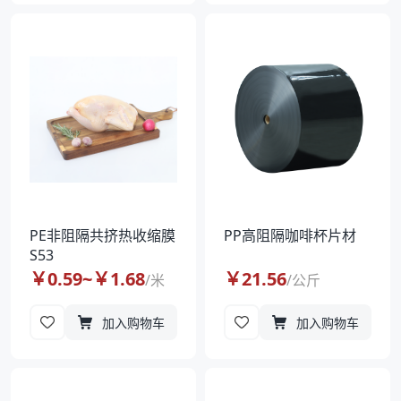
PE非阻隔共挤热收缩膜
PP高阻隔咖啡杯片材
S53
￥
0.59
~￥
1.68
￥
21.56
/
米
/
公斤
加入购物车
加入购物车