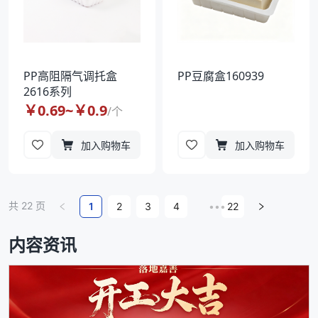
PP高阻隔气调托盒
PP豆腐盒160939
2616系列
￥
0.69
~￥
0.9
/
个
加入购物车
加入购物车
共
22
页
1
2
3
4
•••
22
内容资讯