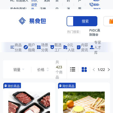
Hi，欢迎进入
你好,
免费
员
的
户
800-
请登
易食包商城！
注册
中
消
服
录
7017
心
息
务
搜索
PVDC高
热门搜索：
阻隔金
枪鱼柳
专家
共挤热
商品
用户
场景
甄选
0元
内容
人才
收缩袋
分类
指南
分类
工厂
入驻
资讯
库
PE
221340
共
423
非阻隔
销量
价格
1
/
22
个商
共挤热
收缩袋
品
221360
询价商品
询价商品
烤箱袋
221330
SE53
热收缩