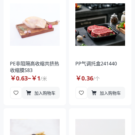
PE非阻隔高收缩共挤热
PP气调托盒241440
收缩膜S83
￥
0.63
~￥
1
￥
0.36
/
米
/
个
加入购物车
加入购物车