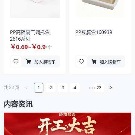
PP高阻隔气调托盒
PP豆腐盒160939
2616系列
￥
0.69
~￥
0.9
/
个
加入购物车
加入购物车
共
22
页
1
2
3
4
•••
22
内容资讯