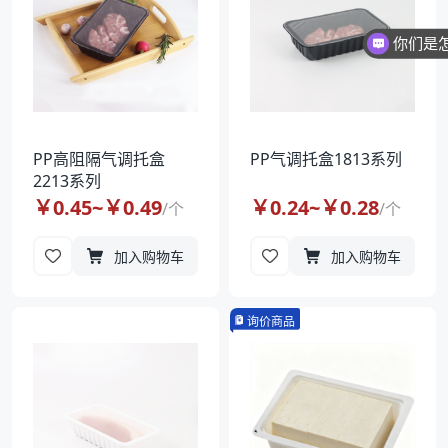
你们是
PP高阻隔气调托盒
PP气调托盒1813系列
2213系列
￥
0.45
~￥
0.49
￥
0.24
~￥
0.28
/
个
/
个
加入购物车
加入购物车
询价商品