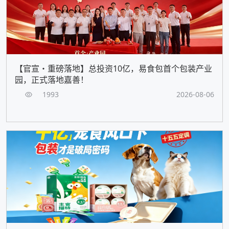
【官宣・重磅落地】总投资10亿，易食包首个包装产业
园，正式落地嘉善！
1993
2026-08-06