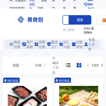
Hi，欢迎进入
你好,
免费
员
的
户
800-
请登
易食包商城！
注册
中
消
服
录
7017
心
息
务
搜索
PVDC高
热门搜索：
阻隔金
枪鱼柳
专家
共挤热
商品
用户
场景
甄选
0元
内容
人才
收缩袋
分类
指南
分类
工厂
入驻
资讯
库
PE
221340
共
423
非阻隔
销量
价格
1
/
22
个商
共挤热
收缩袋
品
221360
询价商品
询价商品
烤箱袋
221330
SE53
热收缩