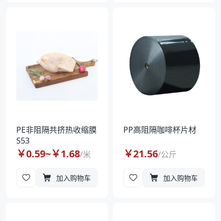
PE非阻隔共挤热收缩膜
PP高阻隔咖啡杯片材
S53
￥
0.59
~￥
1.68
￥
21.56
/
米
/
公斤
加入购物车
加入购物车