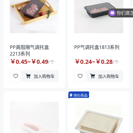
你们是
PP高阻隔气调托盒
PP气调托盒1813系列
2213系列
￥
0.45
~￥
0.49
￥
0.24
~￥
0.28
/
个
/
个
加入购物车
加入购物车
询价商品