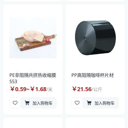
PE非阻隔共挤热收缩膜
PP高阻隔咖啡杯片材
S53
￥
0.59
~￥
1.68
￥
21.56
/
米
/
公斤
加入购物车
加入购物车