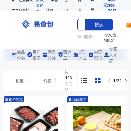
Hi，欢迎进入
你好,
免费
员
的
户
800-
请登
易食包商城！
注册
中
消
服
录
7017
心
息
务
搜索
PVDC高
热门搜索：
阻隔金
枪鱼柳
专家
共挤热
商品
用户
场景
甄选
0元
内容
人才
收缩袋
分类
指南
分类
工厂
入驻
资讯
库
PE
221340
共
423
非阻隔
销量
价格
1
/
22
个商
共挤热
收缩袋
品
221360
询价商品
询价商品
221330
烤箱袋
SE53
热收缩