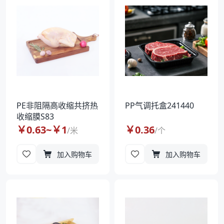
PE非阻隔高收缩共挤热
PP气调托盒241440
收缩膜S83
￥
0.63
~￥
1
￥
0.36
/
米
/
个
加入购物车
加入购物车