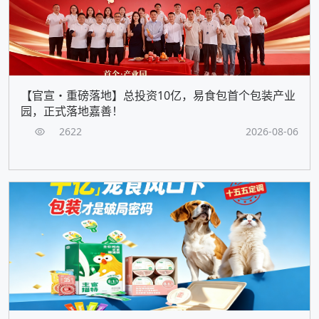
【官宣・重磅落地】总投资10亿，易食包首个包装产业
园，正式落地嘉善！
2622
2026-08-06