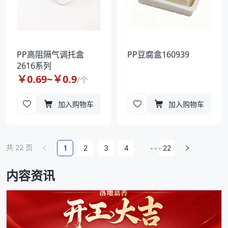
PP高阻隔气调托盒
PP豆腐盒160939
2616系列
￥
0.69
~￥
0.9
/
个
加入购物车
加入购物车
共
22
页
1
2
3
4
•••
22
内容资讯