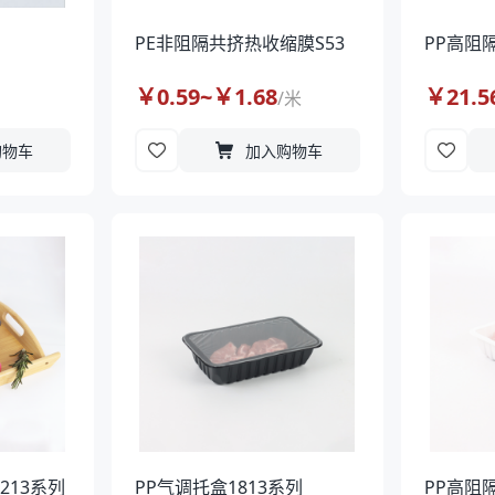
PE非阻隔共挤热收缩膜S53
PP高阻
￥
0.59
~￥
1.68
￥
21.5
/
米
购物车
加入购物车
213系列
PP气调托盒1813系列
PP高阻