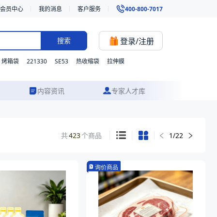
会员中心
我的消息
客户服务
400-800-7017
登录/注册
搜索
221330
SE53
烤箱袋
热收缩袋
拉伸膜
内容资讯
专家人才库
共
423
个商品
1
/
22
询价商品