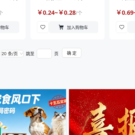
￥
0.24
~￥
0.28
￥
0.69
个
/
个
购物车
加入购物车
确 定
20 条/页
跳至
页