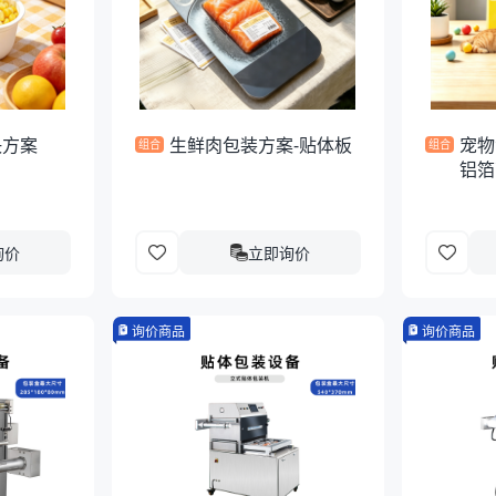
决方案
生鲜肉包装方案-贴体板
宠物
组合
组合
铝箔
询价
立即询价
询价商品
询价商品