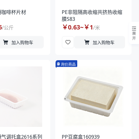
隔咖啡杯片材
PE非阻隔高收缩共挤热收缩
膜S83
6
￥
0.63
~￥
1
/
公斤
/
米
展
开
加入购物车
加入购物车
询价商品
隔气调托盒2616系列
PP豆腐盒160939