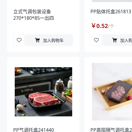
立式气调包装设备
PP贴体托盒261813
270*180*85一出四
￥
0.52
/
个
加入购物车
加入
PP气调托盒241440
PP高阻隔气调托盒2