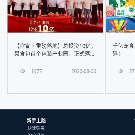
【官宣・重磅落地】总投资10亿，
千亿宠食
易食包首个包装产业园，正式落地
码！
嘉善！
1977
2026-08-06
27
新手上路
快速购买