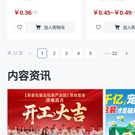
￥
0.36
￥
0.45
~￥
0.49
/
个
/
加入购物车
加入
共
22
页
1
2
3
4
5
•••
22
内容资讯