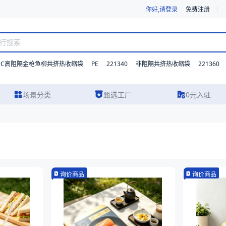
你好,请登录
免费注册
DC高阻隔金枪鱼柳共挤热收缩袋
PE
221340
221360
非阻隔共挤热收缩袋
场景分类
甄选工厂
0元入驻
询价商品
询价商品