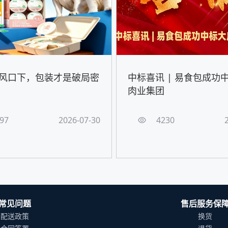
风口下，包装才是破局密
中标喜讯 | 易食包成功
肉业集团
97
2026-07-30
4230
常见问题
售后服务保
配送政策
换货