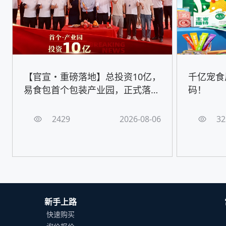
【官宣・重磅落地】总投资10亿，
千亿宠食
易食包首个包装产业园，正式落地
码！
嘉善！
2429
2026-08-06
32
新手上路
快速购买