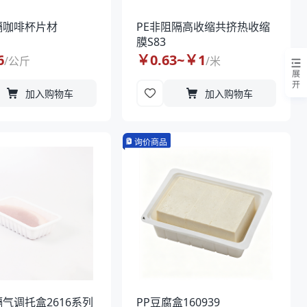
隔咖啡杯片材
PE非阻隔高收缩共挤热收缩
膜S83
6
￥
0.63
~￥
1
/
公斤
/
米
展
开
加入购物车
加入购物车
询价商品
隔气调托盒2616系列
PP豆腐盒160939