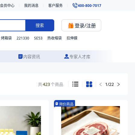
会员中心
我的消息
客户服务
400-800-7017
登录/注册
搜索
221330
SE53
烤箱袋
热收缩袋
拉伸膜
内容资讯
专家人才库
共
423
个商品
1
/
22
询价商品