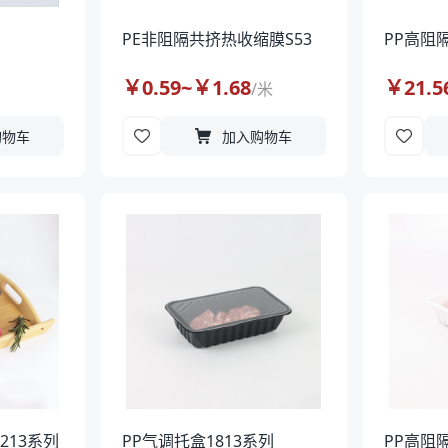
PE非阻隔共挤热收缩膜S53
PP高阻
￥
0.59
~￥
1.68
￥
21.5
/
米
购物车
加入购物车
213系列
PP气调托盒1813系列
PP高阻