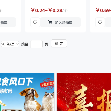
￥
0.24
~￥
0.28
￥
0.69
个
/
个
购物车
加入购物车
确 定
20 条/页
跳至
页