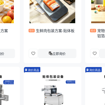
决方案
生鲜肉包装方案-贴体板
宠物
组合
组合
铝箔
询价
立即询价
询价商品
询价商品