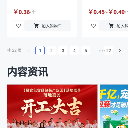
￥
0.36
￥
0.45
~￥
0.49
/
个
/
加入购物车
加入
共
22
页
1
2
3
4
5
•••
22
内容资讯