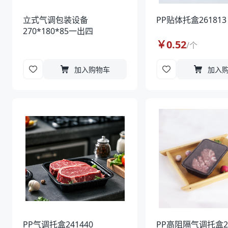
立式气调包装设备
PP贴体托盒261813
270*180*85一出四
￥
0.52
/
个
加入购物车
加入
PP气调托盒241440
PP高阻隔气调托盒2