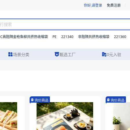
你好,请登录
免费注册
DC高阻隔金枪鱼柳共挤热收缩袋
PE
221340
221360
非阻隔共挤热收缩袋
场景分类
甄选工厂
0元入驻
询价商品
询价商品