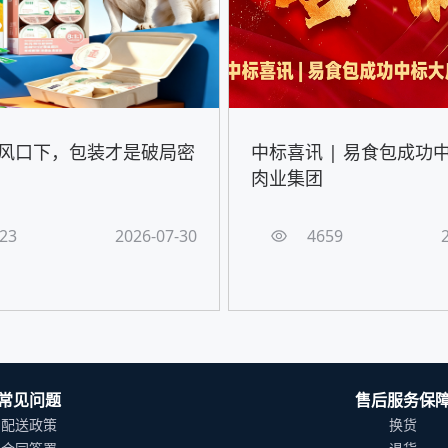
风口下，包装才是破局密
中标喜讯 | 易食包成功
肉业集团
23
2026-07-30
4659
常见问题
售后服务保
配送政策
换货