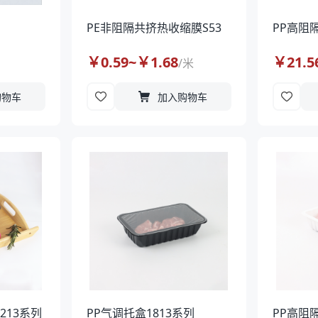
PE非阻隔共挤热收缩膜S53
PP高阻
￥
0.59
~￥
1.68
￥
21.5
/
米
购物车
加入购物车
213系列
PP气调托盒1813系列
PP高阻