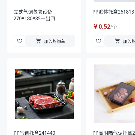
立式气调包装设备
PP贴体托盒261813
270*180*85一出四
￥
0.52
/
个
加入购物车
加入
PP气调托盒241440
PP高阻隔气调托盒2