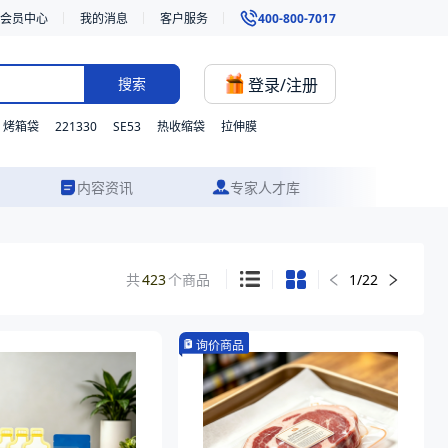
会员中心
我的消息
客户服务
400-800-7017
登录/注册
搜索
221330
SE53
烤箱袋
热收缩袋
拉伸膜
内容资讯
专家人才库
共
423
个商品
1
/
22
询价商品