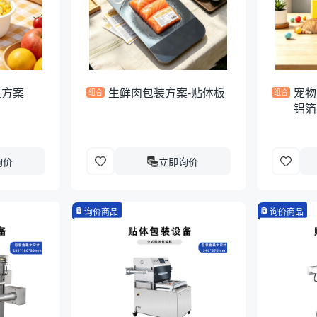
决方案
生鲜肉包装方案-贴体板
宠物
组合
组合
铝箔
询价
立即询价
询价商品
询价商品