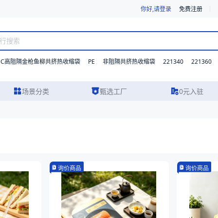
你好,请登录
免费注册
DC高阻隔金枪鱼柳共挤热收缩袋
PE
221340
221360
非阻隔共挤热收缩袋
场景分类
甄选工厂
0元入驻
询价商品
询价商品