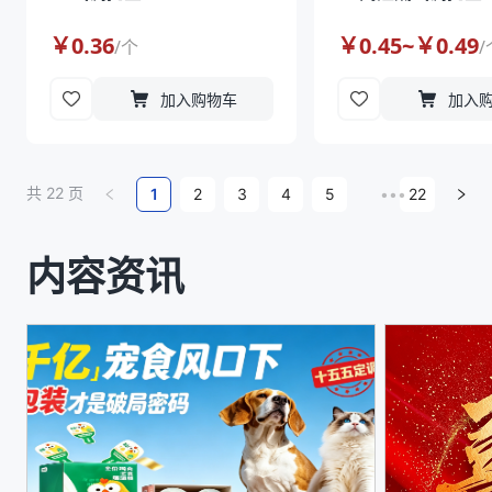
￥
0.36
￥
0.45
~￥
0.49
/
个
/
加入购物车
加入
共
22
页
1
2
3
4
5
•••
22
内容资讯