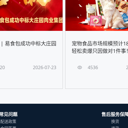
 | 易食包成功中标大庄园
宠物食品市场规模预计18
轻松卖爆只因做对1件事
20
2026-07-23
4536
常见问题
售后服务保
配送政策
换货