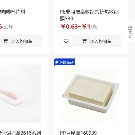
隔咖啡杯片材
PE非阻隔高收缩共挤热收缩
膜S83
6
￥
0.63
~￥
1
/
公斤
/
米
展
开
加入购物车
加入购物车
询价商品
隔气调托盒2616系列
PP豆腐盒160939