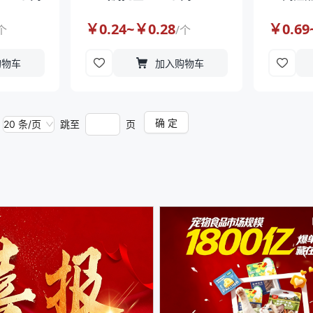
￥
0.24
~￥
0.28
￥
0.69
个
/
个
购物车
加入购物车
确 定
20 条/页
跳至
页