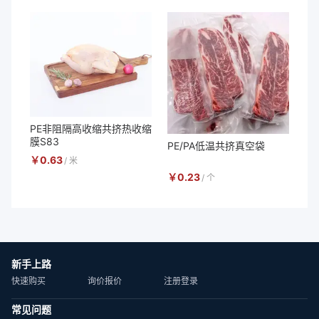
PE非阻隔高收缩共挤热收缩
膜S83
PE/PA低温共挤真空袋
￥
0.63
/
米
￥
0.23
/
个
新手上路
快速购买
询价报价
注册登录
常见问题