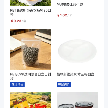
PA/PE液体盒中袋
PET高透明带盖饮品杯95口
径
￥
1.02
/
个
￥
0.23
/
套
PET/CPP透明复合自立自封
植物纤维浆10寸三格圆盘
袋
在线询价
在线询价