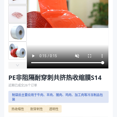
主要材质
PE、PVDC、PE、EVA
袋
厚度（μm）
60
拉伸膜
宽度（mm）
225
颜色
透明
产品特性
材质PE/PVDC 厚度60μm、材质 EVA/PE 厚度60μm
宽度 mm
165、180、205、225、250、275、300、375
膜卷长度
大于等于1800米
主要材质
PE、EVA
厚度（μm）
60
宽度（mm）
225
颜色
透明
PE非阻隔耐穿刺共挤热收缩膜S14
商品图片
近期已成交
26
个订单
制袋后主要应用于牛肉、羊肉、猪肉、鸡肉、加工肉等冷冻制品包
装
热收缩性
耐穿刺性
透明性