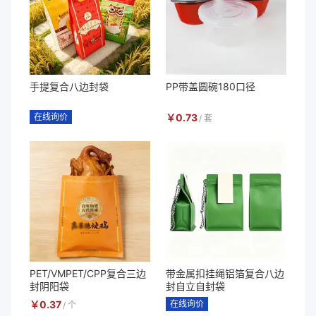
手提复合八边封袋
PP带盖圆碗180口径
在线询价
￥
0.73
/
套
PET/VMPET/CPP复合三边
带金属扣挂绳铝箔复合八边
封阴阳袋
封自立自封袋
￥
0.37
在线询价
/
个