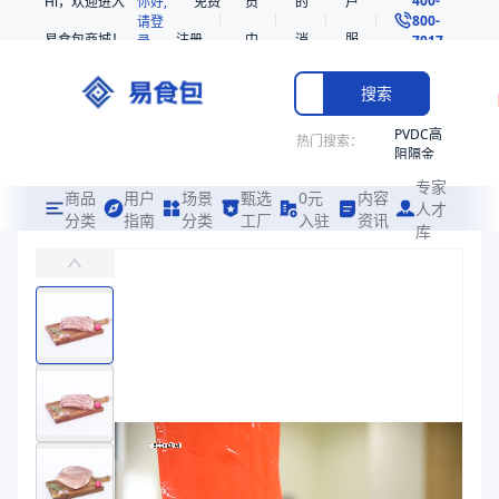
Hi，欢迎进入
你好,
免费
员
的
户
800-
请登
易食包商城！
注册
中
消
服
录
7017
心
息
务
搜索
PVDC高
热门搜索：
阻隔金
枪鱼柳
专家
共挤热
商品
用户
场景
甄选
0元
内容
人才
收缩袋
分类
指南
分类
工厂
入驻
资讯
库
PE非阻隔耐穿刺共挤热收缩膜S14
PE
制袋后主要应用于牛肉、羊肉、猪肉、鸡肉、加工肉等冷冻制品包装
非阻隔
共挤热
易食包（EPAK）专注于PE非阻隔耐穿刺共挤热收缩膜S14包装，
收缩袋
产品卖点：
热收缩性、耐穿刺性、透明性
221340
221360
应用场景：
制袋后主要应用于牛肉、羊肉、猪肉、鸡肉、加工肉等冷冻制
烤箱袋
价格：
￥0.79
221330
商品参数
SE53
商品分类
热收缩膜
热收缩