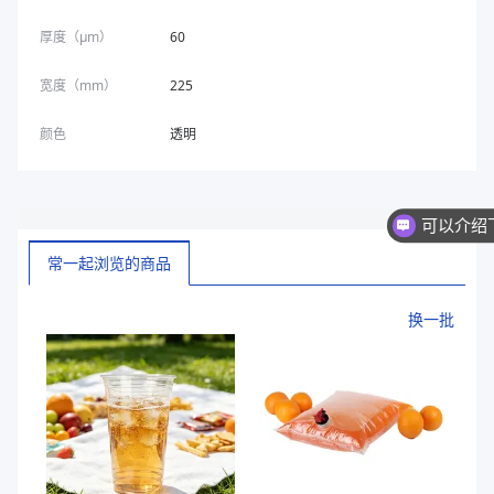
厚度（μm）
60
宽度（mm）
225
颜色
透明
常一起浏览的商品
换一批