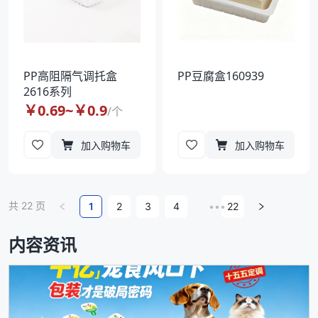
PP高阻隔气调托盒
PP豆腐盒160939
2616系列
￥
0.69
~￥
0.9
/
个
加入购物车
加入购物车
共
22
页
1
2
3
4
•••
22
内容资讯