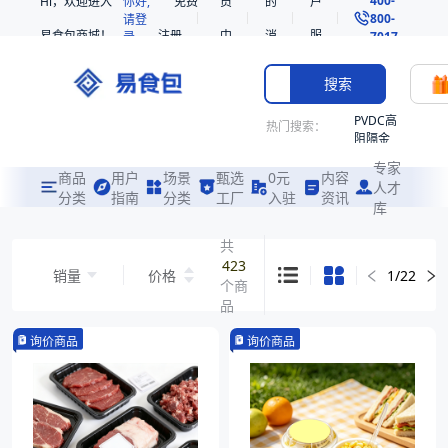
Hi，欢迎进入
你好,
免费
员
的
户
800-
请登
易食包商城！
注册
中
消
服
录
7017
心
息
务
搜索
PVDC高
热门搜索：
阻隔金
枪鱼柳
专家
共挤热
商品
用户
场景
甄选
0元
内容
人才
收缩袋
分类
指南
分类
工厂
入驻
资讯
库
PE
非阻隔
共
共挤热
423
销量
价格
1
/
22
收缩袋
个商
221340
品
221360
询价商品
询价商品
烤箱袋
221330
SE53
热收缩