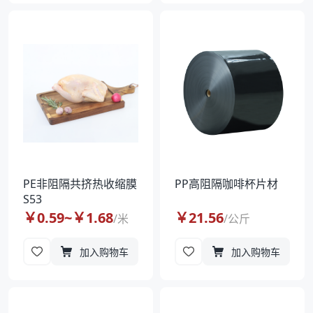
PE非阻隔共挤热收缩膜
PP高阻隔咖啡杯片材
S53
￥
0.59
~￥
1.68
￥
21.56
/
米
/
公斤
加入购物车
加入购物车