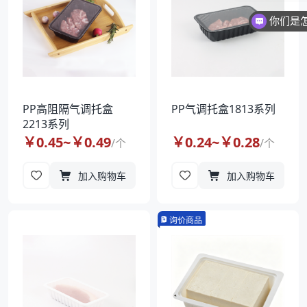
你们是
PP高阻隔气调托盒
PP气调托盒1813系列
2213系列
￥
0.45
~￥
0.49
￥
0.24
~￥
0.28
/
个
/
个
加入购物车
加入购物车
询价商品