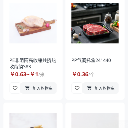
PE非阻隔高收缩共挤热
PP气调托盒241440
收缩膜S83
￥
0.63
~￥
1
￥
0.36
/
米
/
个
加入购物车
加入购物车