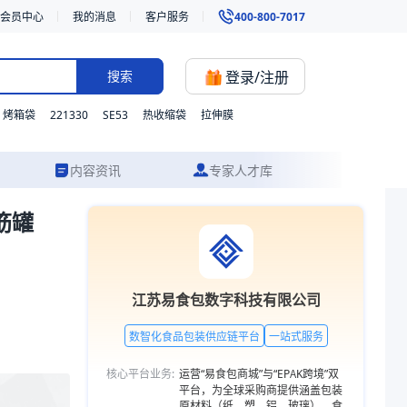
会员中心
我的消息
客户服务
400-800-7017
登录/注册
搜索
221330
SE53
烤箱袋
热收缩袋
拉伸膜
内容资讯
专家人才库
筋罐
头食品的包装。我们支持材质、型号与功能的灵活定制，并提供从方案设计
江苏易食包数字科技有限公司
数智化食品包装供应链平台
一站式服务
核心平台业务:
运营“易食包商城”与“EPAK跨境”双
平台，为全球采购商提供涵盖包装
原材料（纸、塑、铝、玻璃）、食