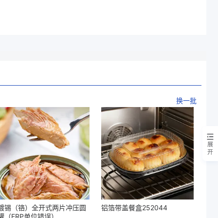
换一批
展
开
镀锡（铬）全开式两片冲压圆
铝箔带盖餐盒252044
罐（ERP单位错误）