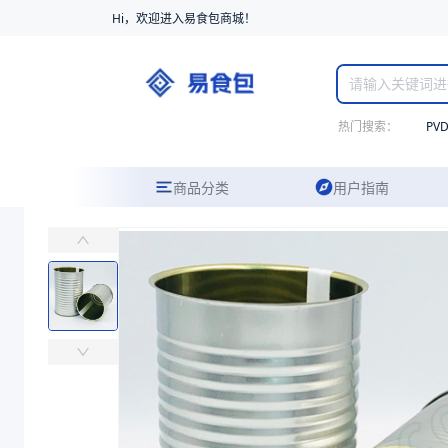
Hi，欢迎进入易食包商城！
热门搜索：
PV
商品分类
用户指南
镀锡（铬）全开式三片滚筋罐（ERP单位错误）
主要适用于各类罐头食品的包装
易食包（EPAK）专注于镀锡（铬）全开式三片滚筋罐（ERP单位错
产品卖点：
阻隔性、安全性、便捷性
应用场景：
主要适用于各类罐头食品的包装
价格：
在线询价
商品参数
商品分类
马口铁罐