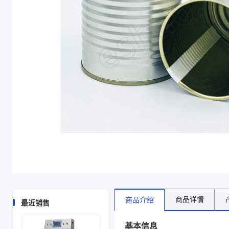
主要材质
马口铁
最大外径（mm）
83.3、72.9
高度（mm）
130、120、116、101、84、54、105、104、113
尺寸
口径mm72.9,罐高mm65、口径mm72.9,罐高mm6
商品图片
商品详情
商品介绍
最近销售
基本信息