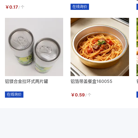
￥
0.17
在线询价
/
个
铝镁合金拉环式两片罐
铝箔带盖餐盒160055
在线询价
￥
0.59
/
个