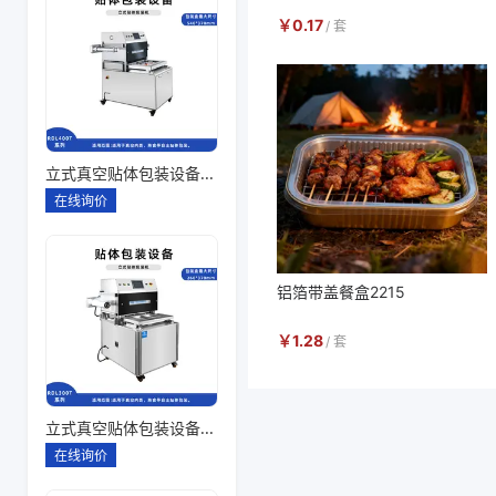
￥
0.17
/
套
立式真空贴体包装设备260*180一出四
在线询价
铝箔带盖餐盒2215
￥
1.28
/
套
立式真空贴体包装设备260*180一出二
在线询价