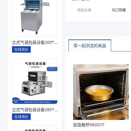
商品分类
马口铁罐
立式气调包装设备205*145*85一出四
常一起浏览的商品
在线询价
立式气调包装设备285*180*80一出一
在线询价
铝箔餐杯060017