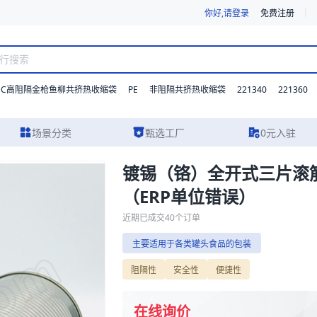
你好,请登录
免费注册
DC高阻隔金枪鱼柳共挤热收缩袋
PE
221340
221360
非阻隔共挤热收缩袋
场景分类
甄选工厂
0元入驻
镀锡（铬）全开式三片滚
（ERP单位错误）
误）包装，提供详尽的规格参数、实物图片及报价参考，主要适用于各类罐
近期已成交
40
个订单
主要适用于各类罐头食品的包装
阻隔性
安全性
便捷性
在线询价