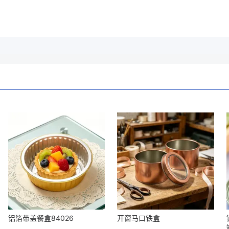
铝箔带盖餐盒84026
开窗马口铁盒