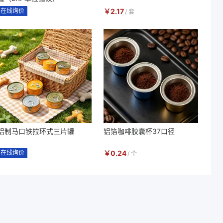
在线询价
￥
2.17
/
套
铝制马口铁拉环式三片罐
铝箔咖啡胶囊杯37口径
在线询价
￥
0.24
/
个