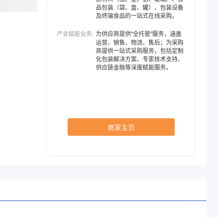
品包装（袋、盒、罐）、包装设备
及终端食品的一站式在线采购。
产业赋能业务:
为供应商提供“全托管”服务，涵盖
9,罐高mm104、口径mm72.9,罐高mm105、口径mm72.9,罐高mm11
运营、销售、物流、售后；为采购
商提供一站式采购服务，包括定制
化包装解决方案、专家技术支持、
供应链金融等深度赋能服务。
商家主页