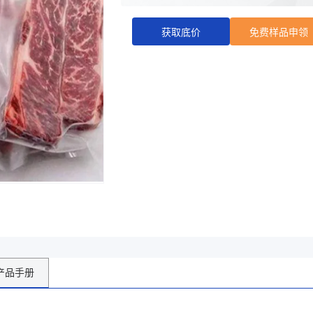
装、医疗器械包装、宠
优势工艺:
多层共挤拉伸成型、高
获取底价
免费样品申领
高精度分切、制袋
商家主页
产品手册