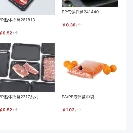
PP气调托盒241440
PP贴体托盒261813
￥
0.36
/
个
￥
0.52
/
个
PP贴体托盒2317系列
PA/PE液体盒中袋
￥
0.52
￥
1.02
/
个
/
个