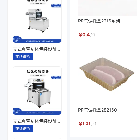
PP气调托盒2216系列
￥
0.4
/
个
立式真空贴体包装设备260*180一出四
在线询价
PP气调托盒282150
立式真空贴体包装设备260*180一出二
￥
1.31
/
个
在线询价