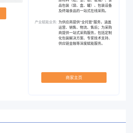
物包装等
原材料（纸、塑、铝、玻璃）、食
品包装（袋、盒、罐）、包装设备
及终端食品的一站式在线采购。
速印刷、复合、
优势
产业赋能业务:
为供应商提供“全托管”服务，涵盖
运营、销售、物流、售后；为采购
商提供一站式采购服务，包括定制
化包装解决方案、专家技术支持、
供应链金融等深度赋能服务。
商家主页