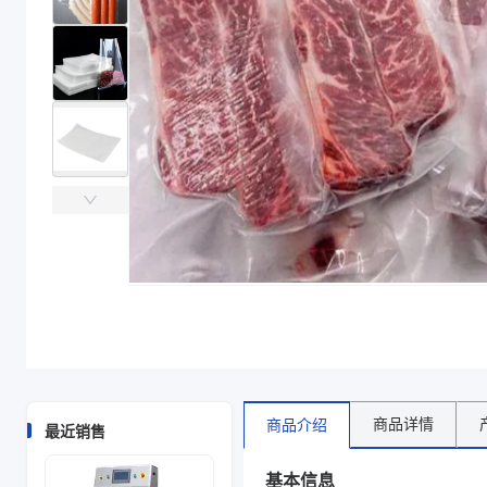
主要材质
PP、PA
厚度（μm）
60-300
宽度（mm）
80-800
颜色
透明
材质
PP/PA
厚度
60-300μm
宽度 mm
80-800
主要材质
PP、PA
厚度（μm）
60-300
宽度（mm）
80-800
颜色
透明
商品图片
商品详情
商品介绍
最近销售
基本信息