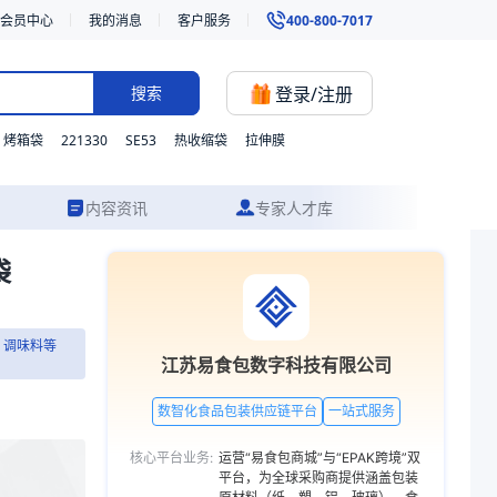
会员中心
我的消息
客户服务
400-800-7017
登录/注册
搜索
221330
SE53
烤箱袋
热收缩袋
拉伸膜
内容资讯
专家人才库
袋
制品、海鲜、调味料等的真空包装。我们支持材质、型号与功能的灵活定制
、调味料等
有限公司
江苏易食包数字科技有限公司
伸膜
数智化食品包装供应链平台
一站式服务
合膜（袋）、高
核心平台业务:
运营“易食包商城”与“EPAK跨境”双
主营
领域涉及食品包
平台，为全球采购商提供涵盖包装