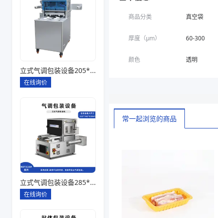
商品分类
真空袋
厚度（μm）
60-300
颜色
透明
立式气调包装设备205*145*85一出四
在线询价
常一起浏览的商品
立式气调包装设备285*180*80一出一
在线询价