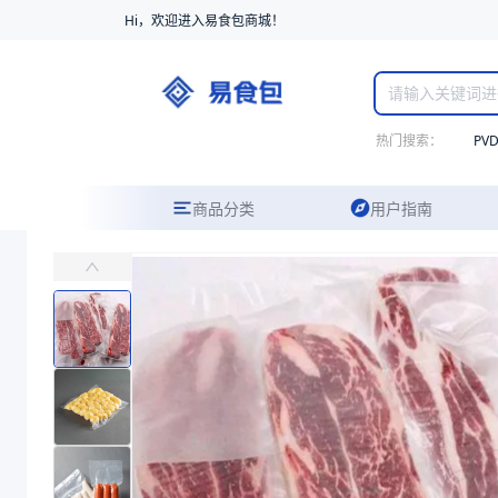
Hi，欢迎进入易食包商城！
热门搜索：
PV
商品分类
用户指南
PP/PA共挤高温蒸煮真空袋
主要应用于高温蒸煮的肉类制品、豆制品、海鲜、调味料等的真空包装
易食包（EPAK）专注于PP/PA共挤高温蒸煮真空袋包装，提供详
产品卖点：
耐穿刺、耐121℃高温蒸煮、密封性强
应用场景：
主要应用于高温蒸煮的肉类制品、豆制品、海鲜、调味料等的
价格：
在线询价
商品参数
商品分类
真空袋