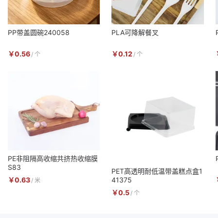
PP带盖圆碗240058
PLA可降解餐叉
￥
0.56
￥
0.12
/
个
/
个
PE非阻隔高收缩共挤热收缩膜
S83
PET高透明耐低温带盖糕点盒1
￥
0.63
41375
/
米
￥
0.5
/
个