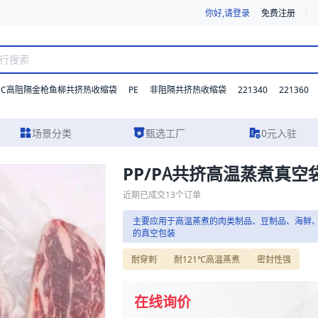
你好,请登录
免费注册
DC高阻隔金枪鱼柳共挤热收缩袋
PE
221340
221360
非阻隔共挤热收缩袋
场景分类
甄选工厂
0元入驻
PP/PA共挤高温蒸煮真空
尽的规格参数、实物图片及报价参考，主要应用于高温蒸煮的肉类制品、豆
近期已成交
13
个订单
主要应用于高温蒸煮的肉类制品、豆制品、海鲜
的真空包装
苏州百世美新材料技术
真空包装
耐穿刺
耐121℃高温蒸煮
密封性强
印刷复合包装
高阻隔拉
主营业务:
各类塑料软包装印刷复
在线询价
阻隔拉伸膜包装，应用