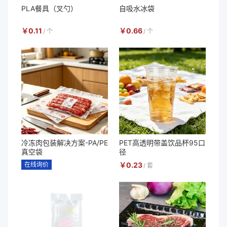
PLA餐具（叉勺）
自吸水冰袋
￥
0.11
￥
0.66
/
个
/
个
冷冻肉包装解决方案-PA/PE
PET高透明带盖饮品杯95口
真空袋
径
在线询价
￥
0.23
/
套