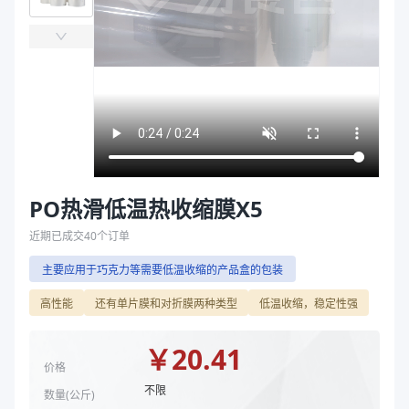
主要材质
PO、PE、PP
袋
厚度（μm）
15、19、11
拉伸膜
宽度（mm）
350、450、400
长度（m）
1800、1067、1332
型号规格
11μm*350mm*1800m（对折）、15μm*400m
主要材质
PE、PP
厚度（μm）
11、15、19
宽度（mm）
350、400、450
长度（m）
1067、1332、1800
PO热滑低温热收缩膜X5
商品图片
近期已成交
40
个订单
主要应用于巧克力等需要低温收缩的产品盒的包装
高性能
还有单片膜和对折膜两种类型
低温收缩，稳定性强
￥
20.41
价格
不限
数量(
公斤
)